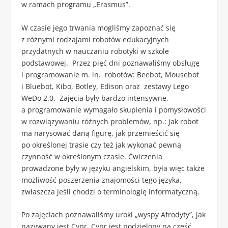
w ramach programu „Erasmus”.
W czasie jego trwania mogliśmy zapoznać się
z różnymi rodzajami robotów edukacyjnych
przydatnych w nauczaniu robotyki w szkole
podstawowej. Przez pięć dni poznawaliśmy obsługę
i programowanie m. in. robotów: Beebot, Mousebot
i Bluebot, Kibo, Botley, Edison oraz zestawy Lego
WeDo 2.0. Zajęcia były bardzo intensywne,
a programowanie wymagało skupienia i pomysłowości
w rozwiązywaniu różnych problemów, np.: jak robot
ma narysować daną figurę, jak przemieścić się
po określonej trasie czy też jak wykonać pewną
czynność w określonym czasie. Ćwiczenia
prowadzone były w języku angielskim, była więc także
możliwość poszerzenia znajomości tego języka,
zwłaszcza jeśli chodzi o terminologię informatyczną.
Po zajęciach poznawaliśmy uroki „wyspy Afrodyty”, jak
nazywany jest Cypr. Cypr jest podzielony na część