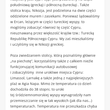
południową (grecką) i północną (turecką) . Także
stolica kraju, Nikozja, jest podzielona na dwie części
oddzielone murem i zasiekami. Ponieważ lądowaliśmy
w Ercan, leżącym w części tureckiej wyspy, to
mogliśmy zobaczyć również tę część Cypru,
nieuznawaną przez większość krajów tzw.: Turecką
Republikę Północnego Cypru. My zaś mieszkaliśmy
i uczyliśmy się w Nikozji greckiej.
Poza zwiedzaniem stolicy, którą poznaliśmy głównie
„na piechotę”, korzystaliśmy także z całkiem nieźle
funkcjonującej komunikacji autobusowej
i zobaczyliśmy inne urokliwe miejsca Cypru:
Limassol, Larnakę a także jedną z najpiękniejszych
plaż w Agia Napa. Mimo że temperatura co dzień
dochodziła do 38 stopni, to uroki
tej śródziemnomorskiej wyspy wynagrodziły nam
przemieszczanie się w tak wysokich (jak dla nas…)
temperaturach. Temperatura nie przeszkadza chyba