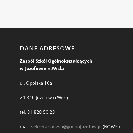
DANE ADRESOWE
Zespół Szkół Ogólnokształcących
w Józefowie n.Wisłą
ul. Opolska 10a
24-340 Józefów n.Wisłą
tel. 81 828 50 23
mail:
sekretariat.zso@gminajozefow.pl
(NOWY!)