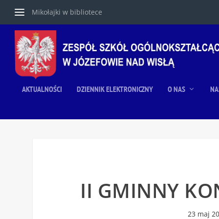
Mikołajki w bibliotece
AKTUALNOŚCI
DZIENNIK ELEKTRONICZNY
O NAS
NA
II GMINNY K
23 maj 2