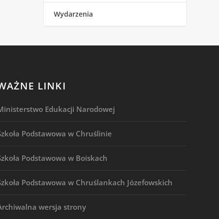
Wydarzenia
WAŻNE LINKI
Ministerstwo Edukacji Narodowej
Szkoła Podstawowa w Chruślinie
Szkoła Podstawowa w Boiskach
Szkoła Podstawowa w Chruślankach Józefowskich
Archiwalna wersja strony