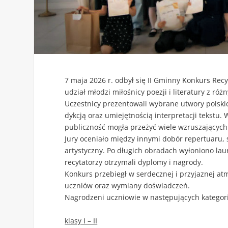
7 maja 2026 r. odbył się II Gminny Konkurs Rec
udział młodzi miłośnicy poezji i literatury z r
Uczestnicy prezentowali wybrane utwory polski
dykcją oraz umiejętnością interpretacji tekstu.
publiczność mogła przeżyć wiele wzruszających
Jury oceniało między innymi dobór repertuaru, s
artystyczny. Po długich obradach wyłoniono la
recytatorzy otrzymali dyplomy i nagrody.
Konkurs przebiegł w serdecznej i przyjaznej atmos
uczniów oraz wymiany doświadczeń.
Nagrodzeni uczniowie w następujących kategoria
klasy I – II