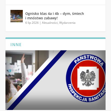
Ognisko klas 4a i 4b – dym, śmiech
i mnóstwo zabawy!
6 lip 2026
|
Aktualności
,
Wydarzenia
INNE