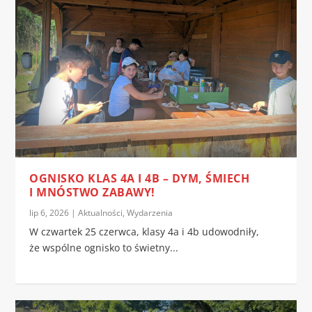
OGNISKO KLAS 4A I 4B – DYM, ŚMIECH
I MNÓSTWO ZABAWY!
lip 6, 2026
|
Aktualności
,
Wydarzenia
W czwartek 25 czerwca, klasy 4a i 4b udowodniły,
że wspólne ognisko to świetny...