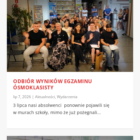
ODBIÓR WYNIKÓW EGZAMINU
ÓSMOKLASISTY
lip 7, 2026
|
Aktualności
,
Wydarzenia
3 lipca nasi absolwenci ponownie pojawili się
w murach szkoły, mimo że już pożegnali...