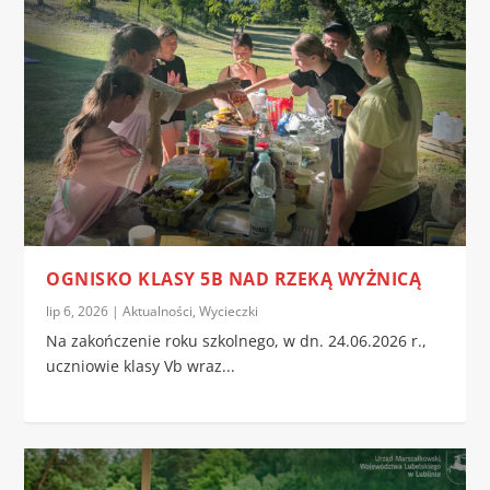
OGNISKO KLASY 5B NAD RZEKĄ WYŻNICĄ
lip 6, 2026
|
Aktualności
,
Wycieczki
Na zakończenie roku szkolnego, w dn. 24.06.2026 r.,
uczniowie klasy Vb wraz...