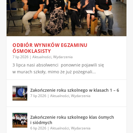
ODBIÓR WYNIKÓW EGZAMINU
ÓSMOKLASISTY
7 lip 2026
|
Aktualności
,
Wydarzenia
3 lipca nasi absolwenci ponownie pojawili się
w murach szkoły, mimo że już pożegnali...
Zakończenie roku szkolnego w klasach 1 – 6
7 lip 2026
|
Aktualności
,
Wydarzenia
Zakończenie roku szkolnego klas ósmych
i siódmych
6 lip 2026
|
Aktualności
,
Wydarzenia