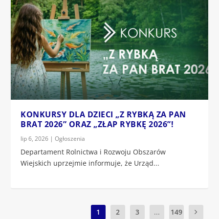
KONKURSY DLA DZIECI „Z RYBKĄ ZA PAN
BRAT 2026” ORAZ „ZŁAP RYBKĘ 2026”!
lip 6, 2026
|
Ogłoszenia
Departament Rolnictwa i Rozwoju Obszarów
Wiejskich uprzejmie informuje, że Urząd...
1
2
3
...
149