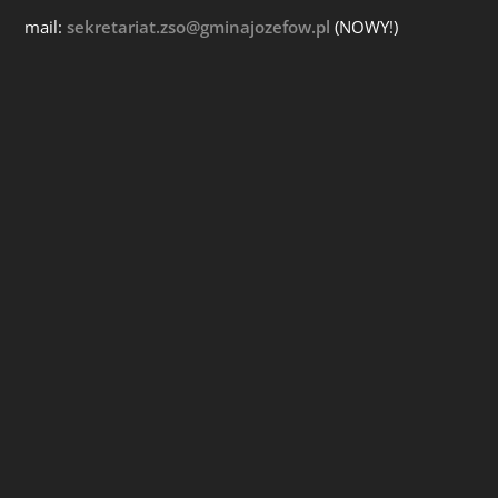
mail:
sekretariat.zso@gminajozefow.pl
(NOWY!)