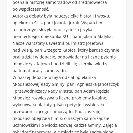
poznała historię samorządów od średniowiecza
po współczesność.
Autorką debaty była nauczycielka historii i wos-u,
opiekunka SU – pani Jolanta Jurak. Wsparciem
technicznym służyła nauczycielka języka
niemieckiego, opiekunka SU – pani Jolanta Matyka.
Nasze warsztaty uświetnił burmistrz Józefowa
nad Wisłą, pan Grzegorz Kapica, który bardzo czynnie
brał udział w debacie, odpowiadał na liczne pytania
młodzieży z Kijowa i podzielił się szeroką wiedzą
na temat pracy samorządu.
W naszej debacie wzięła udział opiekunka
Młodzieżowej Rady Gminy, pani Agnieszka Janoszczyk
i przewodniczący Rady Miasta, pan Adam Rędzia.
Młodzież rozwiązywała liczne problemy lokalne,
wykonywała plakaty, pisała petycje i wybierała
przewodniczącego samorządu. Podczas zajęć
młodzież obejrzała filmiki o naszym samorządzie
uczniowskim i o Młodzieżowej Radzie Gminy. Zajęcia
były dość pracowite, ale młodzież była zadowolona