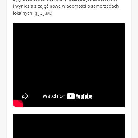
i wyniosła z zajęć nowe wiadomości o samorządach
lokalnych. (J.J., J.M.)