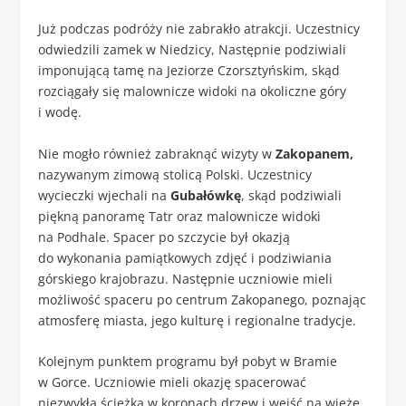
Już podczas podróży nie zabrakło atrakcji. Uczestnicy
odwiedzili zamek w Niedzicy, Następnie podziwiali
imponującą tamę na Jeziorze Czorsztyńskim, skąd
rozciągały się malownicze widoki na okoliczne góry
i wodę.
Nie mogło również zabraknąć wizyty w
Zakopanem
,
nazywanym zimową stolicą Polski. Uczestnicy
wycieczki wjechali na
Gubałówkę
, skąd podziwiali
piękną panoramę Tatr oraz malownicze widoki
na Podhale. Spacer po szczycie był okazją
do wykonania pamiątkowych zdjęć i podziwiania
górskiego krajobrazu. Następnie uczniowie mieli
możliwość spaceru po centrum Zakopanego, poznając
atmosferę miasta, jego kulturę i regionalne tradycje.
Kolejnym punktem programu był pobyt w Bramie
w Gorce. Uczniowie mieli okazję spacerować
niezwykłą ścieżką w koronach drzew i wejść na wieżę