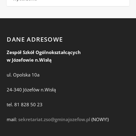
DANE ADRESOWE
Zespół Szkół Ogólnokształcących
w Józefowie n.Wisłą
ul. Opolska 10a
24-340 Józefów n.Wisłą
tel. 81 828 50 23
mail:
sekretariat.zso@gminajozefow.pl
(NOWY!)