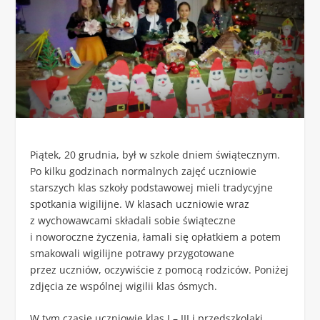
Piątek, 20 grudnia, był w szkole dniem świątecznym.
Po kilku godzinach normalnych zajęć uczniowie
starszych klas szkoły podstawowej mieli tradycyjne
spotkania wigilijne. W klasach uczniowie wraz
z wychowawcami składali sobie świąteczne
i noworoczne życzenia, łamali się opłatkiem a potem
smakowali wigilijne potrawy przygotowane
przez uczniów, oczywiście z pomocą rodziców. Poniżej
zdjęcia ze wspólnej wigilii klas ósmych.
W tym czasie uczniowie klas I – III i przedszkolaki