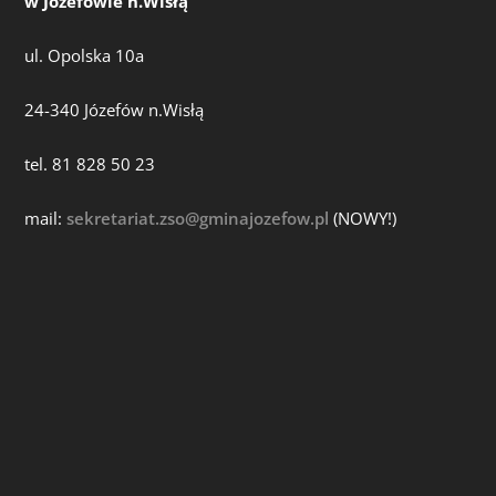
w Józefowie n.Wisłą
ul. Opolska 10a
24-340 Józefów n.Wisłą
tel. 81 828 50 23
mail:
sekretariat.zso@gminajozefow.pl
(NOWY!)