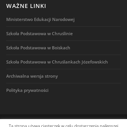
WAŻNE LINKI
Ministerstwo Edukacji Narodowej
Szkoła Podstawowa w Chruślinie
Szkoła Podstawowa w Boiskach
Szkoła Podstawowa w Chruślankach Józefowskich
Archiwalna wersja strony
Polityka prywatności
© 2026 |
(c) Szkoła Podstawowa w Józefowie n. Wisłą
Ta strona używa ciasteczek w celu dostarczenia najlepszej