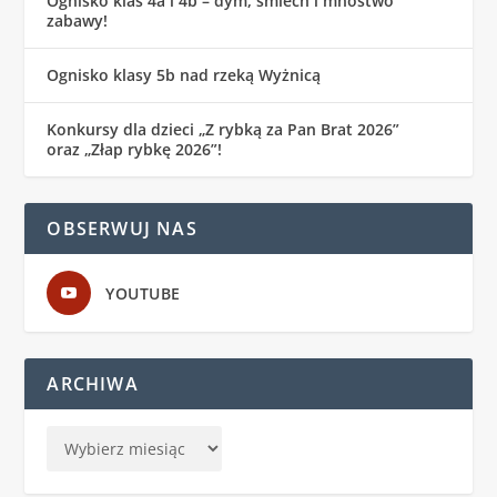
Ognisko klas 4a i 4b – dym, śmiech i mnóstwo
zabawy!
Ognisko klasy 5b nad rzeką Wyżnicą
Konkursy dla dzieci „Z rybką za Pan Brat 2026”
oraz „Złap rybkę 2026”!
OBSERWUJ NAS
YOUTUBE
ARCHIWA