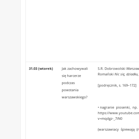
31.03 (wtorek)
Jak zachowywali
S.R. Dobrowolski
Warszaws
Romański
Nic się, dziadku
się harcerze
podczas
[podręcznik, s. 169–172]
powstania
warszawskiego?
• nagranie piosenki, np.
https://www.youtube.co
v=mqdgz-_7iN0
(warszawiacy śpiewają (n