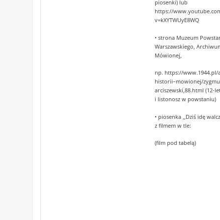
piosenki) lub
https://www.youtube.co
v=kXYTWUyE8WQ
• strona Muzeum Powsta
Warszawskiego, Archiwum
Mówionej,
np. https://www.1944.pl
historii–mowionej/zygmu
arciszewski,88.html (12-le
i listonosz w powstaniu)
• piosenka ,,Dziś idę wal
z filmem w tle:
(film pod tabelą)