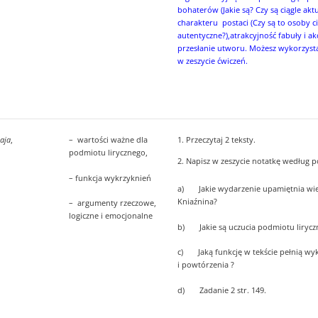
bohaterów (Jakie są? Czy są ciągle akt
charakteru postaci (Czy są to osoby c
autentyczne?),atrakcyjność fabuły i akcj
przesłanie utworu. Możesz wykorzystać 
w zeszycie ćwiczeń.
Przeczytaj 2 teksty.
aja
,
– wartości ważne dla
podmiotu lirycznego,
Napisz w zeszycie notatkę według
– funkcja wykrzyknień
a) Jakie wydarzenie upamiętnia wier
Kniaźnina?
– argumenty rzeczowe,
logiczne i emocjonalne
b) Jakie są uczucia podmiotu lirycz
c) Jaką funkcję w tekście pełnią wy
i powtórzenia ?
d) Zadanie 2 str. 149.