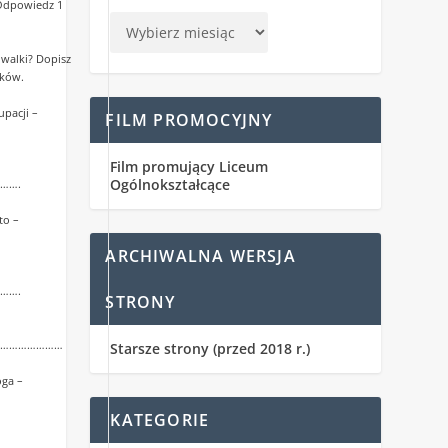
Odpowiedz 1
 walki? Dopisz
aków.
pacji –
FILM PROMOCYJNY
Film promujący Liceum
Ogólnokształcące
…….
to –
ARCHIWALNA WERSJA
…….
STRONY
…………………
Starsze strony (przed 2018 r.)
oga –
KATEGORIE