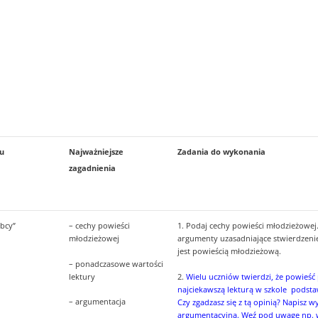
u
Najważniejsze
Zadania do wykonania
zagadnienia
obcy”
– cechy powieści
1. Podaj cechy powieści młodzieżowej
młodzieżowej
argumenty uzasadniające stwierdzenie,
jest powieścią młodzieżową.
– ponadczasowe wartości
lektury
2.
Wielu uczniów twierdzi, że powieść p
najciekawszą lekturą w szkole podst
– argumentacja
Czy zgadzasz się z tą opinią? Napisz 
argumentacyjną. Weź pod uwagę np. 