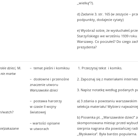
,,wielką”?).
d) Zadanie 3. str. 165 (w zeszycie – prz
podpunkty, dodajecie cytaty)
e) Wyobraź sobie, że wysłuchałeś prz
Starzyńskiego we wrześniu 1939 roku 
Warszawy. Co poczułeś? Do czego zach
prezydenta?
kie dzieci,
M.
– temat pieśni i komiksu
1. Przeczytaj tekst i komiks.
, nie martw
– dosłowne i przenośne
2. Zapoznaj się z materiałami interne
znaczenie utworu
3. Napisz notatkę według podanych p
Warszawskie dzieci
a) 3 zdania o powstaniu warszawskim 
– postawa harcerzy
selekcja materiału! Wybierz najważniej
w czasie II wojny
m/watch?
światowej
b) Piosenka pt. ,,Warszawskie dzieci” 
skomponowana miesiąc przed wybuch
– wartości opisane
ie)zakazane
sierpnia nagrana dla powstańczej radi
w utworach
,,Błyskawica”. Była bardzo popularna