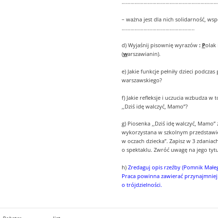
…………………………………………………………
– ważna jest dla nich solidarność, wsp
…………………………………………..
d) Wyjaśnij pisownię wyrazów
:
P
olak 
(
w
arszawianin).
e) Jakie funkcje pełniły dzieci podczas
warszawskiego?
f) Jakie refleksje i uczucia wzbudza w 
,,Dziś idę walczyć, Mamo”?
g) Piosenka ,,Dziś idę walczyć, Mamo” 
wykorzystana w szkolnym przedstawie
w oczach dziecka”. Zapisz w 3 zdaniac
o spektaklu. Zwróć uwagę na jego tytuł
h)
Zredaguj opis rzeźby (Pomnik Małe
Praca powinna zawierać przynajmniej 
o trójdzielności.