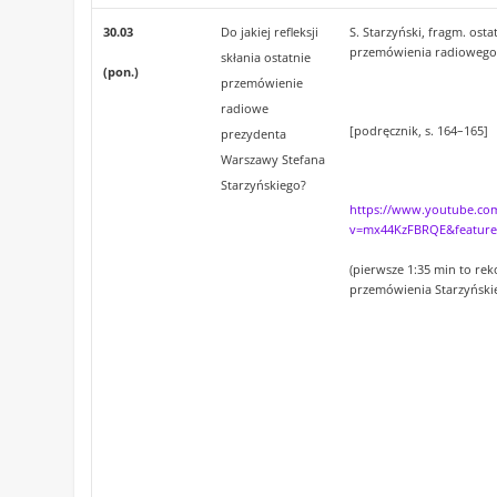
30.03
Do jakiej refleksji
S. Starzyński, fragm. osta
przemówienia radiowego
skłania ostatnie
(pon.)
przemówienie
radiowe
[podręcznik, s. 164–165]
prezydenta
Warszawy Stefana
Starzyńskiego?
https://www.youtube.co
v=mx44KzFBRQE&feature
(pierwsze 1:35 min to rek
przemówienia Starzyński