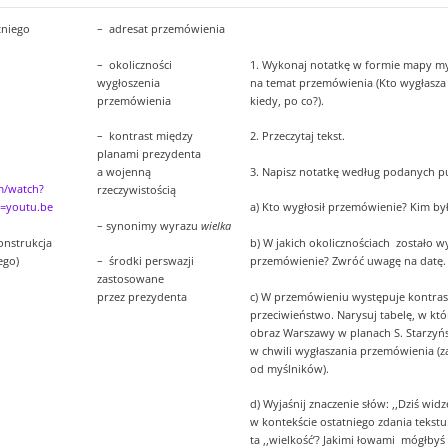
tniego
– adresat przemówienia
– okoliczności
1. Wykonaj notatkę w formie mapy myśl
wygłoszenia
na temat przemówienia (Kto wygłasza
przemówienia
kiedy, po co?).
– kontrast między
2. Przeczytaj tekst.
planami prezydenta
3. Napisz notatkę według podanych p
a wojenną
m/watch?
rzeczywistością
=youtu.be
a) Kto wygłosił przemówienie? Kim był
– synonimy wyrazu
wielka
onstrukcja
b) W jakich okolicznościach zostało 
ego)
przemówienie? Zwróć uwagę na datę.
– środki perswazji
zastosowane
c) W przemówieniu występuje kontrast,
przez prezydenta
przeciwieństwo. Narysuj tabelę, w kt
obraz Warszawy w planach S. Starzyń
w chwili wygłaszania przemówienia (z
od myślników).
d) Wyjaśnij znaczenie słów: ,,Dziś wid
w kontekście ostatniego zdania tekst
ta ,,wielkość’? Jakimi łowami mógłbyś