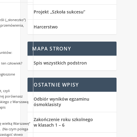
Projekt „Szkoła sukcesu”
i (,,słoneczko”)
 przemówienia,
Harcerstwo
MAPA STRONY
unktów:
Spis wszystkich podstron
 ten człowiek?
wygłoszone
OSTATNIE WPISY
 czyli
órej porównasz
Odbiór wyników egzaminu
skiego z Warszawą
ósmoklasisty
apis
Zakończenie roku szkolnego
zę wielką Warszawę”
w klasach 1 – 6
u. (Na czym polega
 zastąpić słowo