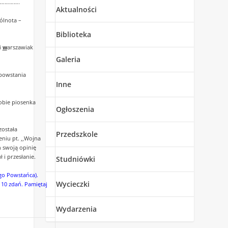
………….
Aktualności
ólnota –
Biblioteka
i
w
arszawiak
Galeria
 powstania
Inne
tobie piosenka
Ogłoszenia
została
Przedszkole
niu pt. ,,Wojna
h swoją opinię
 i przesłanie.
Studniówki
go Powstańca).
Wycieczki
10 zdań. Pamiętaj
Wydarzenia