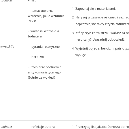
, Bohater
– list
Zapoznaj się z materiałami.
– temat utworu,
wrażenia, jakie wzbudza
Narysuj w zeszycie oś czasu i zaznac
tekst
najważniejsze fakty z życia rotmistrz
– wartości ważne dla
Który czyn rotmistrza uważasz za na
bohatera
heroiczny? Uzasadnij odpowiedź.
m/watch?v=
– pytania retoryczne
Wyjaśnij pojęcia: heroizm, patrioty
wyklęci.
– heroizm
– żołnierze podziemia
antykomunistycznego
(żołnierze wyklęci)
—————————
——————————————————
, bohater
– refleksje autora
1. Przeczytaj list Jakuba Dorosza do r