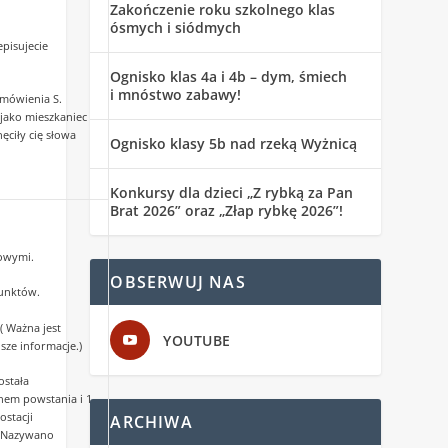
Zakończenie roku szkolnego klas
ósmych i siódmych
episujecie
Ognisko klas 4a i 4b – dym, śmiech
i mnóstwo zabawy!
emówienia S.
jako mieszkaniec
ęciły cię słowa
Ognisko klasy 5b nad rzeką Wyżnicą
Konkursy dla dzieci „Z rybką za Pan
Brat 2026” oraz „Złap rybkę 2026”!
towymi.
OBSERWUJ NAS
unktów.
( Ważna jest
YOUTUBE
sze informacje.)
została
em powstania i 1
ostacji
ARCHIWA
. Nazywano