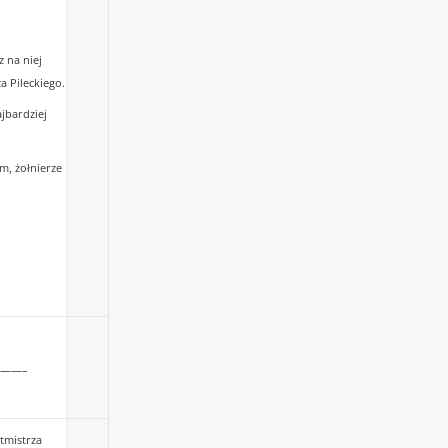
z na niej
a Pileckiego.
jbardziej
zm, żołnierze
——–
otmistrza