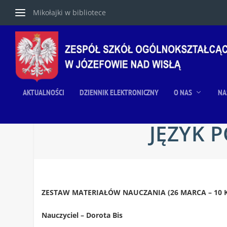
Mikołajki w bibliotece
AKTUALNOŚCI
DZIENNIK ELEKTRONICZNY
O NAS
NA
JĘZYK P
ZESTAW MATERIAŁÓW NAUCZANIA (26 MARCA – 10 K
Nauczyciel – Dorota Bis