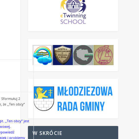
. Sformułuj 2
 że ,,Ten obcy”
t. ,,Ten obcy” jest
awowej.
wypowiedź
W SKRÓCIE
wiek i problemy