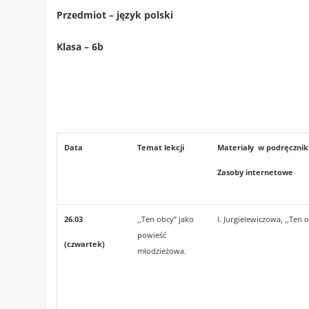
Przedmiot – język polski
Klasa – 6b
Data
Temat lekcji
Materiały w podręcznik
Zasoby internetowe
26.03
,,Ten obcy” jako
I. Jurgielewiczowa, ,,Ten 
powieść
(czwartek)
młodzieżowa.