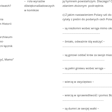
– rola wyrazów
ją hymnem powstańczym. Dlaczego? 
m/watch?
dźwiękonaśladowczych
zdaniem złożonym podrzędnie.
w komiksie
c) Z jakim nastawieniem Polacy szli do
nia
cytaty z pieśni do podanych cech Pol
 Historii
– są niezłomni wobec wroga mimo oku
…………………………………………..
/archiwum-
nt-
– śmiało, odważnie idą walczyć –
tni łącznik
…………………………………………………………
– są gotowi oddać krew za swoje mias
czyć, Mamo”
………………………………………………..
– są pełni gniewu wobec wroga –
…………………………………………………………
– wierzą w zwycięstwo –
…………………………………………………………
– wierzą w sprawiedliwość i pomoc B
……………………………………………….
– są dumni ze swojej walki –