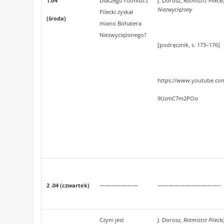
1.o4
Dlaczego rotmistrz
J. Dorosz,
Rotmistrz Pilecki
Niezwyciężony
Pilecki zyskał
(środa)
miano Bohatera
Niezwyciężonego?
[podręcznik, s. 173–176]
https://www.youtube.co
9UzmC7m2POo
2 .04 (czwartek)
———————
———————————–
Czym jest
J. Dorosz,
Rotmistrz Pilecki