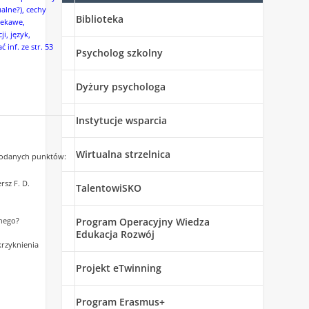
ualne?), cechy
Biblioteka
iekawe,
i, język,
inf. ze str. 53
Psycholog szkolny
Dyżury psychologa
Instytucje wsparcia
Wirtualna strzelnica
 podanych punktów:
sz F. D.
TalentowiSKO
nego?
Program Operacyjny Wiedza
Edukacja Rozwój
krzyknienia
Projekt eTwinning
Program Erasmus+