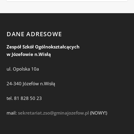
DANE ADRESOWE
Zespół Szkół Ogólnokształcących
w Józefowie n.Wisłą
ul. Opolska 10a
24-340 Józefów n.Wisłą
tel. 81 828 50 23
mail:
sekretariat.zso@gminajozefow.pl
(NOWY!)