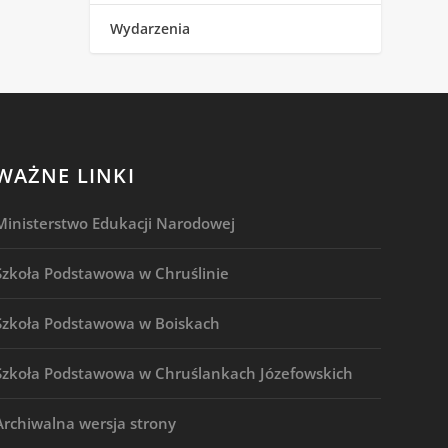
Wydarzenia
WAŻNE LINKI
Ministerstwo Edukacji Narodowej
Szkoła Podstawowa w Chruślinie
Szkoła Podstawowa w Boiskach
Szkoła Podstawowa w Chruślankach Józefowskich
Archiwalna wersja strony