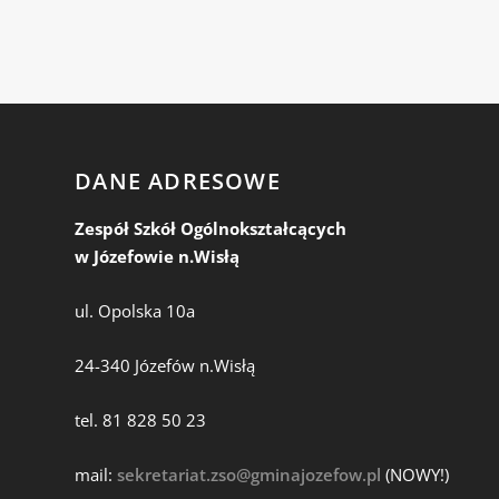
DANE ADRESOWE
Zespół Szkół Ogólnokształcących
w Józefowie n.Wisłą
ul. Opolska 10a
24-340 Józefów n.Wisłą
tel. 81 828 50 23
mail:
sekretariat.zso@gminajozefow.pl
(NOWY!)