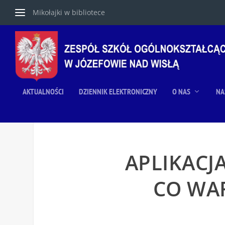
Mikołajki w bibliotece
AKTUALNOŚCI
DZIENNIK ELEKTRONICZNY
O NAS
NA
APLIKACJ
CO WA