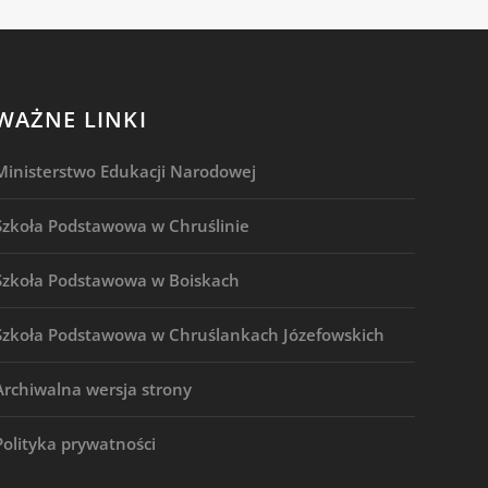
WAŻNE LINKI
Ministerstwo Edukacji Narodowej
Szkoła Podstawowa w Chruślinie
Szkoła Podstawowa w Boiskach
Szkoła Podstawowa w Chruślankach Józefowskich
Archiwalna wersja strony
Polityka prywatności