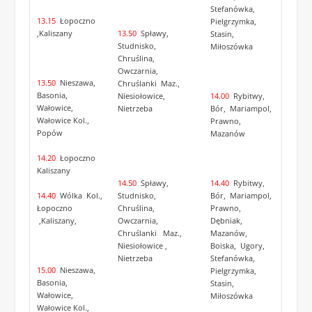
Stefanówka,
13.15
Łopoczno
Pielgrzymka,
,Kaliszany
13.50
Spławy,
Stasin,
Studnisko,
Miłoszówka
Chruślina,
Owczarnia,
13.50
Nieszawa,
Chruślanki Maz.,
Basonia,
Niesiołowice,
14.00
Rybitwy,
Wałowice,
Nietrzeba
Bór, Mariampol,
Wałowice Kol.,
Prawno,
Popów
Mazanów
14.20
Łopoczno
Kaliszany
14.50
Spławy,
14.40
Rybitwy,
14.40
Wólka Kol.,
Studnisko,
Bór, Mariampol,
Łopoczno
Chruślina,
Prawno,
,Kaliszany,
Owczarnia,
Dębniak,
Chruślanki Maz.,
Mazanów,
Niesiołowice ,
Boiska, Ugory,
Nietrzeba
Stefanówka,
15.00
Nieszawa,
Pielgrzymka,
Basonia,
Stasin,
Wałowice,
Miłoszówka
Wałowice Kol.,