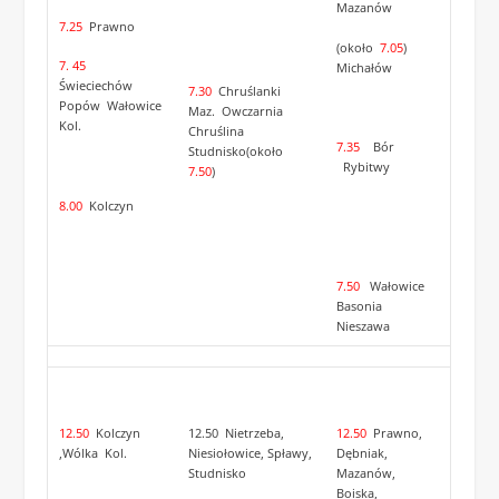
Mazanów
7.25
Prawno
(około
7.05
)
7. 45
Michałów
Świeciechów
7.30
Chruślanki
Popów Wałowice
Maz. Owczarnia
Kol.
Chruślina
7.35
Bór
Studnisko(około
Rybitwy
7.50
)
8.00
Kolczyn
7.50
Wałowice
Basonia
Nieszawa
12.50
Kolczyn
12.50 Nietrzeba,
12.50
Prawno,
,Wólka Kol.
Niesiołowice, Spławy,
Dębniak,
Studnisko
Mazanów,
Boiska,