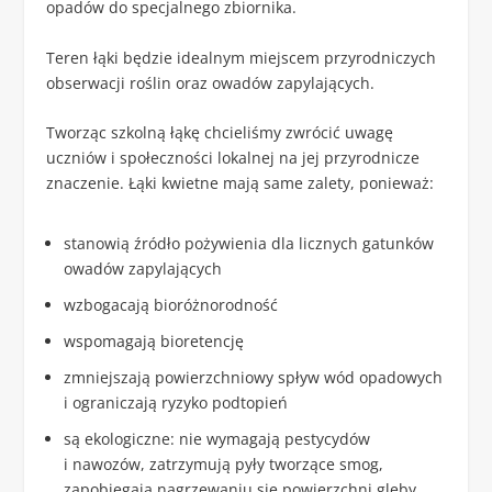
opadów do specjalnego zbiornika.
Teren łąki będzie idealnym miejscem przyrodniczych
obserwacji roślin oraz owadów zapylających.
Tworząc szkolną łąkę chcieliśmy zwrócić uwagę
uczniów i społeczności lokalnej na jej przyrodnicze
znaczenie. Łąki kwietne mają same zalety, ponieważ:
stanowią źródło pożywienia dla licznych gatunków
owadów zapylających
wzbogacają bioróżnorodność
wspomagają bioretencję
zmniejszają powierzchniowy spływ wód opadowych
i ograniczają ryzyko podtopień
są ekologiczne: nie wymagają pestycydów
i nawozów, zatrzymują pyły tworzące smog,
zapobiegają nagrzewaniu się powierzchni gleby.