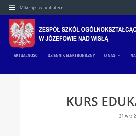
Mikołajki w bibliotece
AKTUALNOŚCI
DZIENNIK ELEKTRONICZNY
O NAS
NA
KURS EDUK
21 wrz 