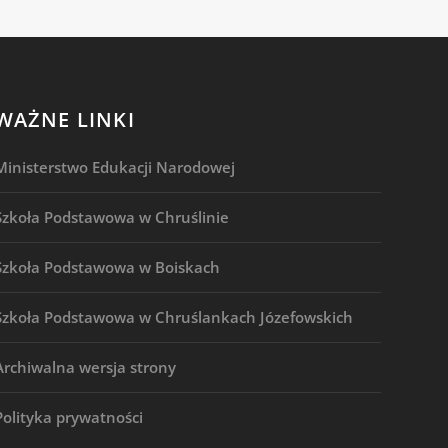
WAŻNE LINKI
Ministerstwo Edukacji Narodowej
Szkoła Podstawowa w Chruślinie
Szkoła Podstawowa w Boiskach
Szkoła Podstawowa w Chruślankach Józefowskich
Archiwalna wersja strony
Polityka prywatności