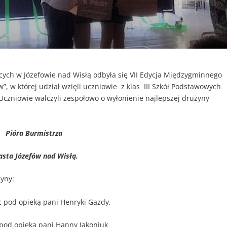
cych w Józefowie nad Wisłą odbyła się VII Edycja Międzygminnego
”, w której udział wzięli uczniowie z klas III Szkół Podstawowych
 Uczniowie walczyli zespołowo o wyłonienie najlepszej drużyny
:
Pióra Burmistrza
asta Józefów nad Wisłą.
yny:
c pod opieką pani Henryki Gazdy,
pod opieką pani Hanny Jakoniuk