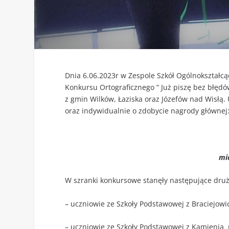
Dnia 6.06.2023r w Zespole Szkół Ogólnokształcą
Konkursu Ortograficznego ” Już piszę bez błędów
z gmin Wilków, Łaziska oraz Józefów nad Wisłą.
oraz indywidualnie o zdobycie nagrody głównej
mi
W szranki konkursowe stanęły następujące druż
– uczniowie ze Szkoły Podstawowej z Braciejowi
– uczniowie ze Szkoły Podstawowej z Kamienia 