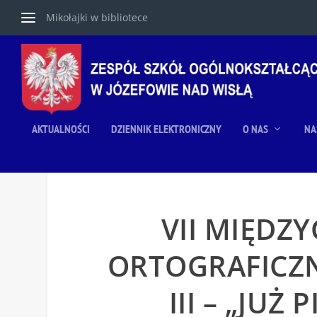
Mikołajki w bibliotece
AKTUALNOŚCI
DZIENNIK ELEKTRONICZNY
O NAS
NA
VII MIĘDZ
ORTOGRAFICZN
III – „JUŻ