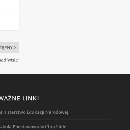
TĘPNY
nad Wisłą”
WAŻNE LINKI
Ministerstwo Edukacji Narodowej
Szkoła Podstawowa w Chruślinie