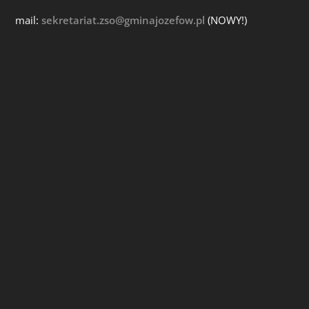
mail:
sekretariat.zso@gminajozefow.pl
(NOWY!)