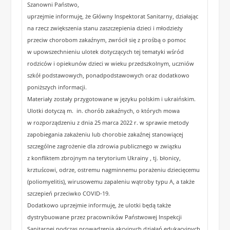
Szanowni Państwo,
uprzejmie informuję, że Główny Inspektorat Sanitarny, działając
na rzecz zwiększenia stanu zaszczepienia dzieci i młodzieży
przeciw chorobom zakaźnym, zwrócił się z prośbą o pomoc
w upowszechnieniu ulotek dotyczących tej tematyki wśród
rodziców i opiekunów dzieci w wieku przedszkolnym, uczniów
szkół podstawowych, ponadpodstawowych oraz dodatkowo
poniższych informacji.
Materiały zostały przygotowane w języku polskim i ukraińskim.
Ulotki dotyczą m. in. chorób zakaźnych, o których mowa
w rozporządzeniu z dnia 25 marca 2022 r. w sprawie metody
zapobiegania zakażeniu lub chorobie zakaźnej stanowiącej
szczególne zagrożenie dla zdrowia publicznego w związku
z konfliktem zbrojnym na terytorium Ukrainy , tj. błonicy,
krztuścowi, odrze, ostremu nagminnemu porażeniu dziecięcemu
(poliomyelitis), wirusowemu zapaleniu wątroby typu A, a także
szczepień przeciwko COVID-19.
Dodatkowo uprzejmie informuję, że ulotki będą także
dystrybuowane przez pracowników Państwowej Inspekcji
Sanitarnej podczas prowadzenia akcyjnych działań edukacyjnych,