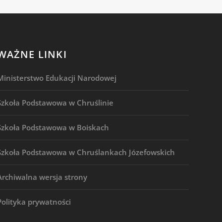
WAŻNE LINKI
Ministerstwo Edukacji Narodowej
Szkoła Podstawowa w Chruślinie
Szkoła Podstawowa w Boiskach
Szkoła Podstawowa w Chruślankach Józefowskich
Archiwalna wersja strony
Polityka prywatności