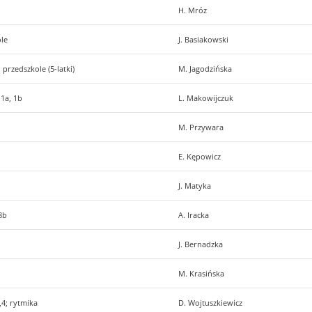
H. Mróz
ole
J. Basiakowski
 i przedszkole (5-latki)
M. Jagodzińska
, 1a, 1b
L. Makowijczuk
M. Przywara
E. Kępowicz
J. Matyka
 8b
A. Iracka
J. Bernadzka
M. Krasińska
,4; rytmika
D. Wojtuszkiewicz