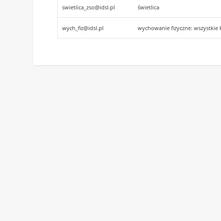
swietlica_zso@idsl.pl
świetlica
wych_fiz@idsl.pl
wychowanie fizyczne: wszystkie 