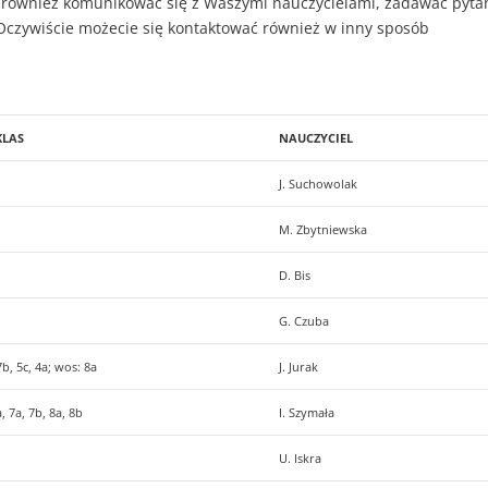
również komunikować się z Waszymi nauczycielami, zadawać pyta
Oczywiście możecie się kontaktować również w inny sposób
KLAS
NAUCZYCIEL
J. Suchowolak
M. Zbytniewska
D. Bis
G. Czuba
 7b, 5c, 4a; wos: 8a
J. Jurak
 7a, 7b, 8a, 8b
I. Szymała
U. Iskra