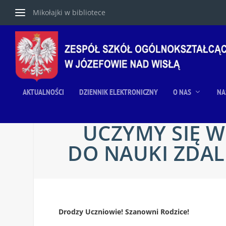
Mikołajki w bibliotece
AKTUALNOŚCI
DZIENNIK ELEKTRONICZNY
O NAS
NA
UCZYMY SIĘ 
DO NAUKI ZDALN
Drodzy Uczniowie! Szanowni Rodzice!