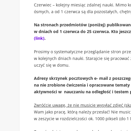
Czerwiec – kolejny miesiąc zdalnej nauki. Mimo ko
ósmych, a od 1 czerwca są dla pozostałych, chę
Na stronach przedmiotów (poniżej) publikowane 
w dniach od 1 czerwca do 25 czerwca. Kto jeszc
(link)
.
Prosimy o systematyczne przeglądanie stron prze
w kolejnych dniach nauki. Starajcie się pracować
uczyć się w domu.
Adresy skrzynek pocztowych e- mail z poszczegó
na nie zrobione ćwiczenia i opracowane temat
aktywności w nauczaniu na odległość i testem p
Zwróćcie uwagę, że nie musicie wysyłać zdjęć (sk
Wam jako pracę, którą należy przesłać! Nie musici
w zeszycie w rozdzielczości ok. 1000 pikseli (do 1