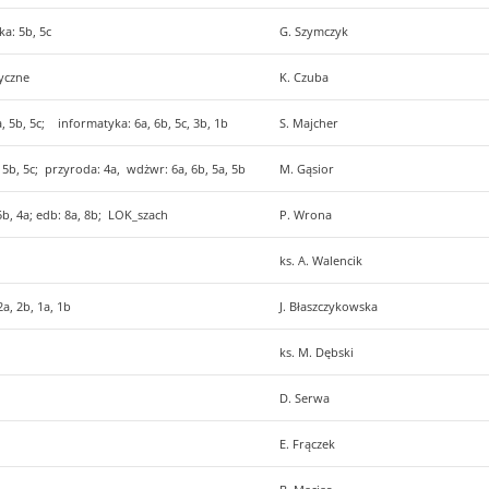
ka: 5b, 5c
G. Szymczyk
zyczne
K. Czuba
5a, 5b, 5c; informatyka: 6a, 6b, 5c, 3b, 1b
S. Majcher
a, 5b, 5c; przyroda: 4a, wdżwr: 6a, 6b, 5a, 5b
M. Gąsior
 5b, 4a; edb: 8a, 8b; LOK_szach
P. Wrona
ks. A. Walencik
 2a, 2b, 1a, 1b
J. Błaszczykowska
ks. M. Dębski
D. Serwa
E. Frączek