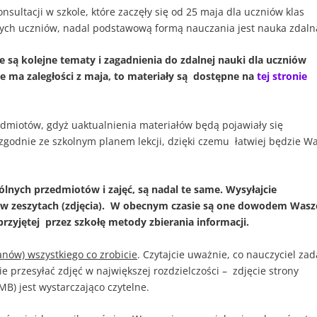
nsultacji w szkole, które zaczęły się od 25 maja dla uczniów klas
tnych uczniów, nadal podstawową formą nauczania jest nauka zdaln
są kolejne tematy i zagadnienia do zdalnej nauki dla uczniów
ze ma zaległości z maja, to materiały są dostępne na
tej stronie
dmiotów, gdyż uaktualnienia materiałów będą pojawiały się
 zgodnie ze szkolnym planem lekcji, dzięki czemu łatwiej będzie 
lnych przedmiotów i zajęć, są nadal te same. Wysyłajcie
y w zeszytach (zdjęcia). W obecnym czasie są one dowodem Wasz
rzyjętej przez szkołę metody zbierania informacji.
anów) wszystkiego co zrobicie
. Czytajcie uważnie, co nauczyciel zad
e przesyłać zdjęć w największej rozdzielczości – zdjęcie strony
 MB) jest wystarczająco czytelne.