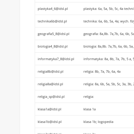
plastyka4_6@idsl.pl
plastyka: 6a, 5a, 5b, 5c, 4a techni
technika6b@idsl.pl
technika: 6a, 6b, 5a, 4a; wych. fi
geografia5_8@idsl.pl
geografia: 8a,8b. 7a,7b, 6a, 6b, 
biologia4_8@idsl.pl
biologia: 8a,8b. 7a,7b, 6a, 6b, 5
informatyka7_8@idsl.pl
informatyka: 8a, 8b, 7a, 7b, 5 a,
religia8b@idsl.pl
religia: 8b, 7a, 7b, 6a, 4a
religia8a@idsl.pl
religia: 8a, 6b, 5a, 5b, 5c, 3a, 3b,
religia_sp@idsl.pl
religia:
klasa1a@idsl.pl
klasa 1a
klasa1b@idsl.pl
klasa 1b; logopedia