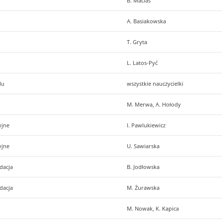
B. Macias
A. Basiakowska
T. Gryta
L. Latos-Pyć
lu
wszystkie nauczycielki
M. Merwa, A. Hołody
yjne
I. Pawlukiewicz
yjne
U. Sawiarska
dacja
B. Jodłowska
dacja
M. Żurawska
M. Nowak, K. Kapica