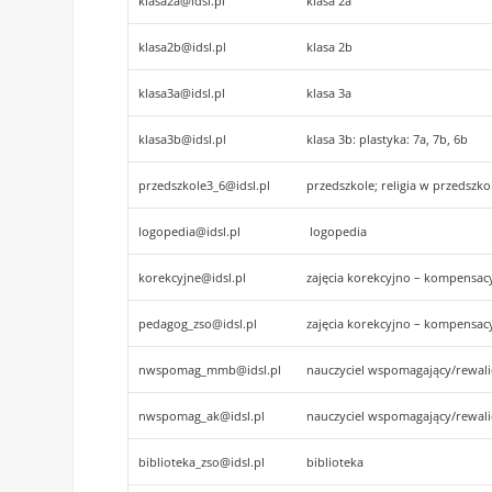
klasa2a@idsl.pl
klasa 2a
klasa2b@idsl.pl
klasa 2b
klasa3a@idsl.pl
klasa 3a
klasa3b@idsl.pl
klasa 3b: plastyka: 7a, 7b, 6b
przedszkole3_6@idsl.pl
przedszkole; religia w przedszko
logopedia@idsl.pl
logopedia
korekcyjne@idsl.pl
zajęcia korekcyjno – kompensac
pedagog_zso@idsl.pl
zajęcia korekcyjno – kompensac
nwspomag_mmb@idsl.pl
nauczyciel wspomagający/rewali
nwspomag_ak@idsl.pl
nauczyciel wspomagający/rewali
biblioteka_zso@idsl.pl
biblioteka