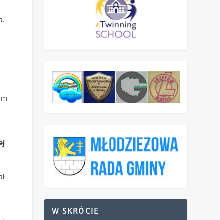
a.
Wam
ej
ał
W SKRÓCIE