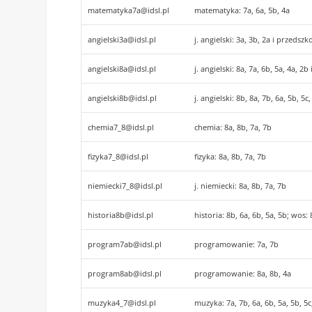
matematyka7a@idsl.pl
matematyka: 7a, 6a, 5b, 4a
angielski3a@idsl.pl
j. angielski: 3a, 3b, 2a i przedszk
angielski8a@idsl.pl
j. angielski: 8a, 7a, 6b, 5a, 4a, 2b
angielski8b@idsl.pl
j. angielski: 8b, 8a, 7b, 6a, 5b, 5c
chemia7_8@idsl.pl
chemia: 8a, 8b, 7a, 7b
fizyka7_8@idsl.pl
fizyka: 8a, 8b, 7a, 7b
niemiecki7_8@idsl.pl
j. niemiecki: 8a, 8b, 7a, 7b
historia8b@idsl.pl
historia: 8b, 6a, 6b, 5a, 5b; wos:
program7ab@idsl.pl
programowanie: 7a, 7b
program8ab@idsl.pl
programowanie: 8a, 8b, 4a
muzyka4_7@idsl.pl
muzyka: 7a, 7b, 6a, 6b, 5a, 5b, 5c