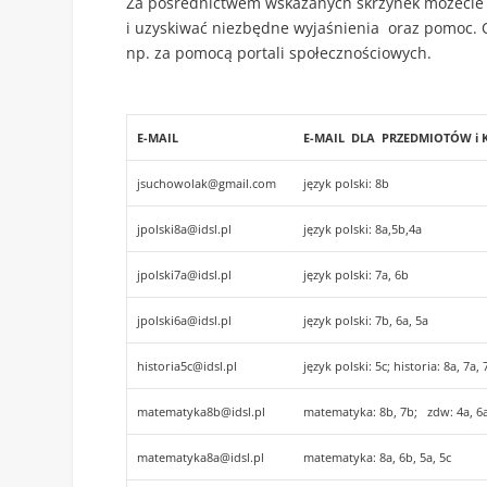
Za pośrednictwem wskazanych skrzynek możecie 
i uzyskiwać niezbędne wyjaśnienia oraz pomoc. 
np. za pomocą portali społecznościowych.
E-MAIL
E-MAIL DLA PRZEDMIOTÓW i 
jsuchowolak@gmail.com
język polski: 8b
jpolski8a@idsl.pl
język polski: 8a,5b,4a
jpolski7a@idsl.pl
język polski: 7a, 6b
jpolski6a@idsl.pl
język polski: 7b, 6a, 5a
historia5c@idsl.pl
język polski: 5c; historia: 8a, 7a,
matematyka8b@idsl.pl
matematyka: 8b, 7b; zdw: 4a, 6a,
matematyka8a@idsl.pl
matematyka: 8a, 6b, 5a, 5c