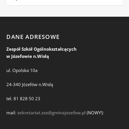
DANE ADRESOWE
Zespół Szkół Ogólnokształcących
w Józefowie n.Wisłą
ul. Opolska 10a
24-340 Józefów n.Wisłą
tel. 81 828 50 23
mail:
sekretariat.zso@gminajozefow.pl
(NOWY!)