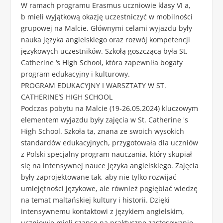
W ramach programu Erasmus uczniowie klasy VI a,
b mieli wyjątkową okazję uczestniczyć w mobilności
grupowej na Malcie. Głównymi celami wyjazdu były
nauka języka angielskiego oraz rozwój kompetencji
językowych uczestników. Szkołą goszczącą była St.
Catherine ‘s High School, która zapewniła bogaty
program edukacyjny i kulturowy.
PROGRAM EDUKACYJNY I WARSZTATY W ST.
CATHERINE’S HIGH SCHOOL
Podczas pobytu na Malcie (19-26.05.2024) kluczowym
elementem wyjazdu były zajęcia w St. Catherine 's
High School. Szkoła ta, znana ze swoich wysokich
standardów edukacyjnych, przygotowała dla uczniów
z Polski specjalny program nauczania, który skupiał
się na intensywnej nauce języka angielskiego. Zajęcia
były zaprojektowane tak, aby nie tylko rozwijać
umiejętności językowe, ale również pogłębiać wiedzę
na temat maltańskiej kultury i historii. Dzięki
intensywnemu kontaktowi z językiem angielskim,
uczniowie mieli szansę na praktyczne zastosowanie