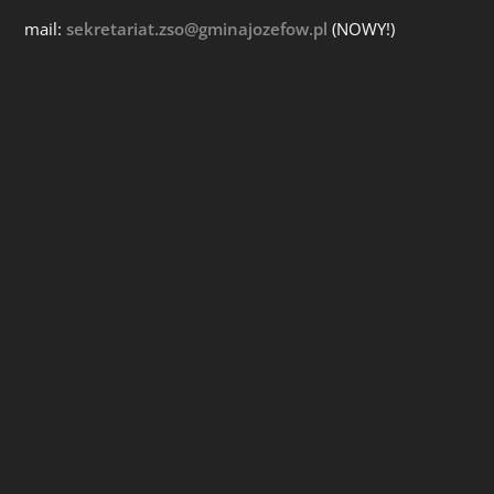
mail:
sekretariat.zso@gminajozefow.pl
(NOWY!)