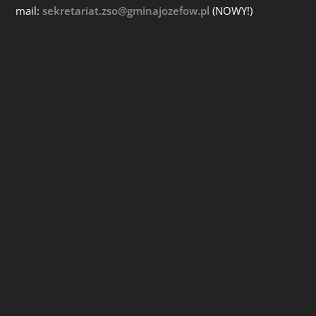
mail:
sekretariat.zso@gminajozefow.pl
(NOWY!)