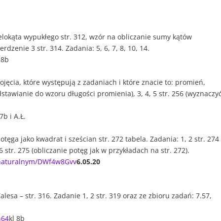
lokąta wypukłego str. 312, wzór na obliczanie sumy kątów
dzenie 3 str. 314. Zadania: 5, 6, 7, 8, 10, 14.
 8b
pojęcia, które występują z zadaniach i które znacie to: promień,
dstawianie do wzoru długości promienia), 3, 4, 5 str. 256 (wyznaczy
 7b i A.Ł.
potęga jako kwadrat i sześcian str. 272 tabela. Zadania: 1, 2 str. 274
, 6 str. 275 (obliczanie potęg jak w przykładach na str. 272).
u-naturalnym/DWf4w8Gvv
6.05.20
esa – str. 316. Zadanie 1, 2 str. 319 oraz ze zbioru zadań: 7.57,
n64
kl 8b