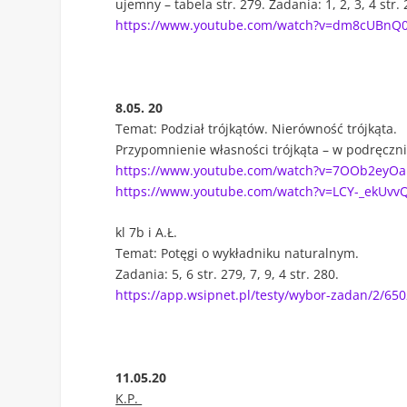
ujemny – tabela str. 279. Zadania: 1, 2, 3, 4 str. 
https://www.youtube.com/watch?v=dm8cUBnQ
8.05. 20
Temat: Podział trójkątów. Nierówność trójkąta.
Przypomnienie własności trójkąta – w podręczniku 
https://www.youtube.com/watch?v=7OOb2eyOa
https://www.youtube.com/watch?v=LCY-_ekUvv
kl 7b i A.Ł.
Temat: Potęgi o wykładniku naturalnym.
Zadania: 5, 6 str. 279, 7, 9, 4 str. 280.
https://app.wsipnet.pl/testy/wybor-zadan/2/65
11.05.20
K.P.