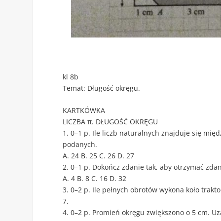
kl 8b
Temat: Długość okręgu.
KARTKÓWKA
LICZBA π. DŁUGOŚĆ OKRĘGU
1. 0–1 p. Ile liczb naturalnych znajduje się m
podanych.
A. 24 B. 25 C. 26 D. 27
2. 0–1 p. Dokończ zdanie tak, aby otrzymać zda
A. 4 B. 8 C. 16 D. 32
3. 0–2 p. Ile pełnych obrotów wykona koło trakto
7.
4. 0–2 p. Promień okręgu zwiększono o 5 cm. Uz