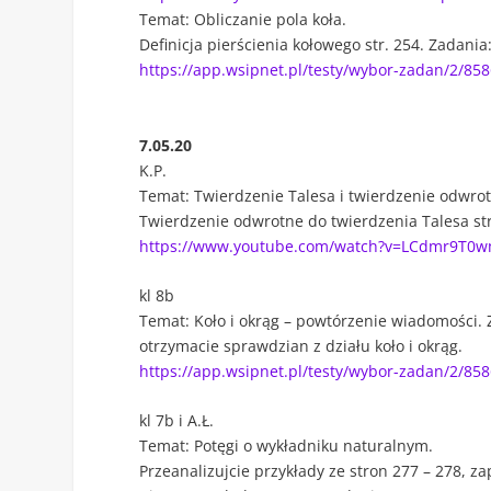
Temat: Obliczanie pola koła.
Definicja pierścienia kołowego str. 254. Zadania: 8
https://app.wsipnet.pl/testy/wybor-zadan/2/85
7.05.20
K.P.
Temat: Twierdzenie Talesa i twierdzenie odwrot
Twierdzenie odwrotne do twierdzenia Talesa str. 3
https://www.youtube.com/watch?v=LCdmr9T0
kl 8b
Temat: Koło i okrąg – powtórzenie wiadomości. Zad
otrzymacie sprawdzian z działu koło i okrąg.
https://app.wsipnet.pl/testy/wybor-zadan/2/85
kl 7b i A.Ł.
Temat: Potęgi o wykładniku naturalnym.
Przeanalizujcie przykłady ze stron 277 – 278, z