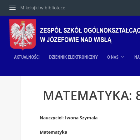
Mikołajki w bibliotece
AKTUALNOŚCI
DZIENNIK ELEKTRONICZNY
O NAS
NA
MATEMATYKA: 8
Nauczyciel: Iwona Szymała
Matematyka