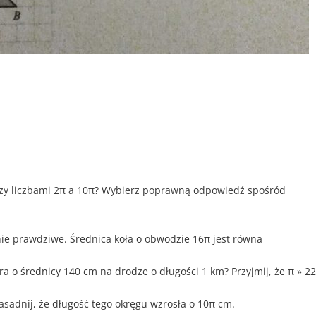
iędzy liczbami 2π a 10π? Wybierz poprawną odpowiedź spośród
nie prawdziwe. Średnica koła o obwodzie 16π jest równa
ra o średnicy 140 cm na drodze o długości 1 km? Przyjmij, że π » 22
asadnij, że długość tego okręgu wzrosła o 10π cm.