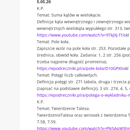
5.05.20
K.P.
Temat: Suma kątów w wielokącie.
Definicje kąta wewnętrznego i zewnętrznego wie
wewnętrznych wielokąta wypukłego str. 313, twier
https://www.youtube.com/watch?v=9TkJXJ-f1ls
kl
Temat: Pole koła.
Zapiszcie wzór na pole koła str. 253. Pozostałe 
średnica, obwód koła. Zadania: 1, 2 str. 256 (po
trzeba najpierw długość promienia).
https://epodreczniki.pl/a/pole-kola/D10GPXtio
kl
Temat: Potęgi liczb całkowitych.
Definicja potęgi str. 271 tabela, druga i trzecia 
(zapisać na podstawie definicji), 3 str. 274, 4, 5
https://epodreczniki.pl/a/potega-o-wykladnik
K.P.
Temat: Twierdzenie Talesa.
TwierdzenieTalesa oraz wniosek z twierdzenia Tal
7.58, 7.59.
https://www.youtube.com/watch?v=PNSApW5h