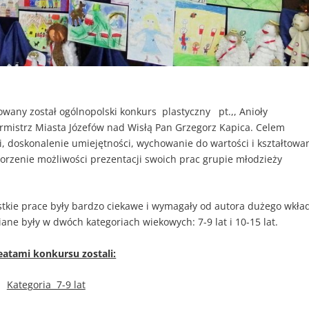
owany został ogólnopolski konkurs plastyczny pt.,, Anioły
urmistrz Miasta Józefów nad Wisłą Pan Grzegorz Kapica. Celem
i, doskonalenie umiejętności, wychowanie do wartości i kształtowa
worzenie możliwości prezentacji swoich prac grupie młodzieży
ystkie prace były bardzo ciekawe i wymagały od autora dużego wkła
ne były w dwóch kategoriach wiekowych: 7-9 lat i 10-15 lat.
eatami konkursu zostali:
Kategoria 7-9 lat