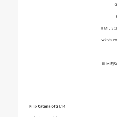
G
II MIEJS
Szkoła P
III MIEJ
Filip Catanalotti
l.14