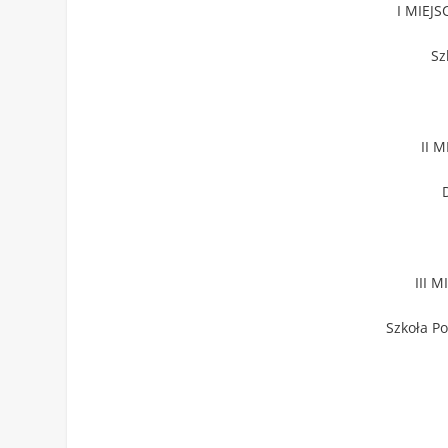
I MIEJS
Sz
II M
III M
Szkoła P