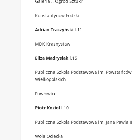
Galeria ,, Ogród Sztuki’’
Konstantynów Łódzki
Adrian Traczyński
l.11
MDK Krasnystaw
Eliza Madrysiak
l.15
Publiczna Szkoła Podstawowa im. Powstańców
Wielkopolskich
Pawłowice
Piotr Kozioł
l.10
Publiczna Szkoła Podstawowa im. Jana Pawła II
Wola Ociecka