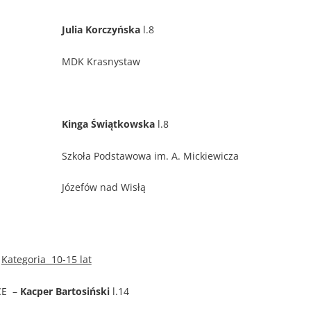
Julia Korczyńska
l.8
MDK Krasnystaw
Kinga Świątkowska
l.8
Szkoła Podstawowa im. A. Mickiewicza
Józefów nad Wisłą
Kategoria 10-15 lat
CE –
Kacper Bartosiński
l.14