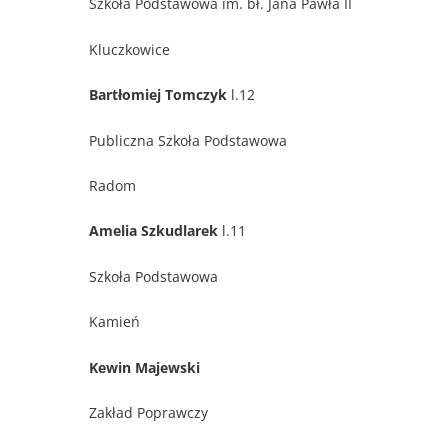
Szkoła Podstawowa im. bł. Jana Pawła II
Kluczkowice
Bartłomiej Tomczyk
l.12
Publiczna Szkoła Podstawowa
Radom
Amelia Szkudlarek
l.11
Szkoła Podstawowa
Kamień
Kewin Majewski
Zakład Poprawczy