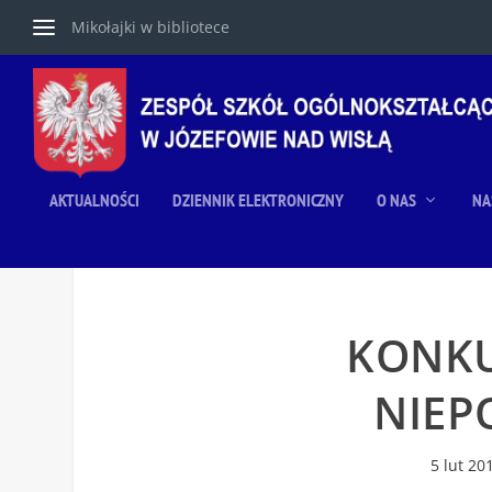
Mikołajki w bibliotece
AKTUALNOŚCI
DZIENNIK ELEKTRONICZNY
O NAS
NA
KONKU
NIEP
5 lut 20