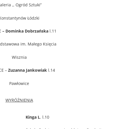
aleria ,, Ogród Sztuki’’
Konstantynów Łódzki
CE
– Dominka Dobrzańska
l.11
odstawowa im. Małego Księcia
Wisznia
SCE –
Zuzanna Jankowiak
l.14
Pawłowice
WYRÓŻNIENIA
Kinga L
. l.10