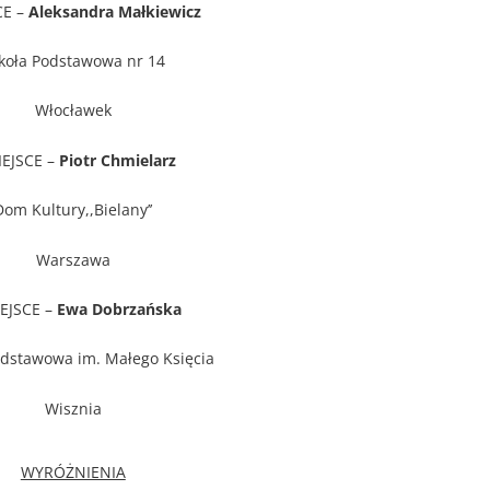
CE –
Aleksandra Małkiewicz
koła Podstawowa nr 14
Włocławek
IEJSCE –
Piotr Chmielarz
Dom Kultury,,Bielany’’
Warszawa
IEJSCE –
Ewa Dobrzańska
odstawowa im. Małego Księcia
Wisznia
WYRÓŻNIENIA