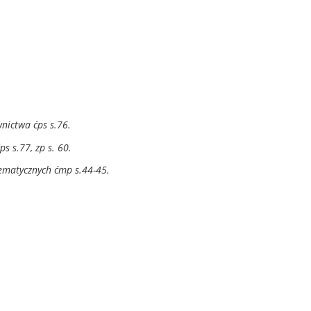
nictwa ćps s.76.
s s.77, zp s. 60.
ematycznych ćmp s.44-45.