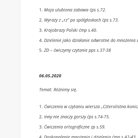
Moja ulubiona zabawa ćps s.72.
Wyrazy z „rz” po spółgłoskach ćps s.73.
Krajobrazy Polski ćmp s.40.
Dzielenie jako działanie odwrotne do mnożenia 
ZD – ćwiczymy czytanie pps s.37-38
06.05.2020
Temat: Różnimy się.
Ćwiczenia w czytaniu wiersza „Czterolistna konic
Inny nie znaczy gorszy ćps s.74-75.
Ćwiczenia ortograficzne zp s.59.
Doskonalenie mnożenia i dzielenia ćmp s.42-43.