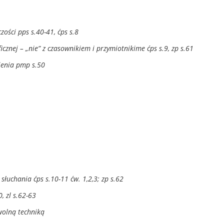
ości pps s.40-41, ćps s.8
cznej – „nie” z czasownikiem i przymiotnikime ćps s.9, zp s.61
ienia pmp s.50
słuchania ćps s.10-11 ćw. 1,2,3; zp s.62
0, zl s.62-63
wolną techniką