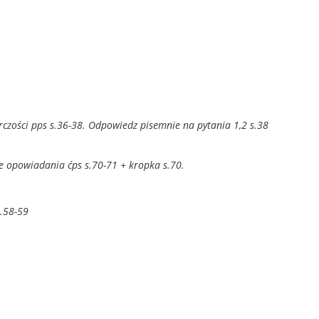
rczości pps s.36-38. Odpowiedz pisemnie na pytania 1,2 s.38
ie opowiadania ćps s.70-71 + kropka s.70.
s.58-59