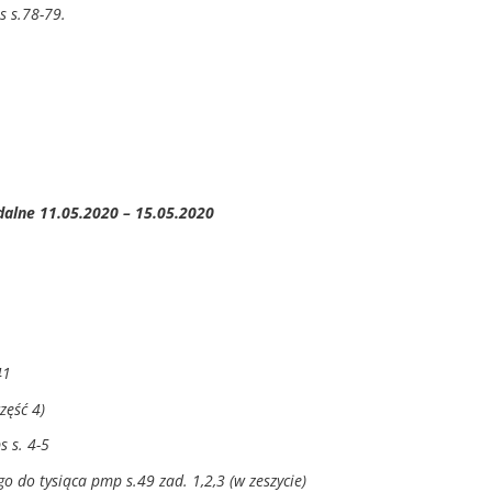
s s.78-79.
dalne 11.05.2020 – 15.05.2020
41
zęść 4)
s s. 4-5
go do tysiąca pmp s.49 zad. 1,2,3 (w zeszycie)