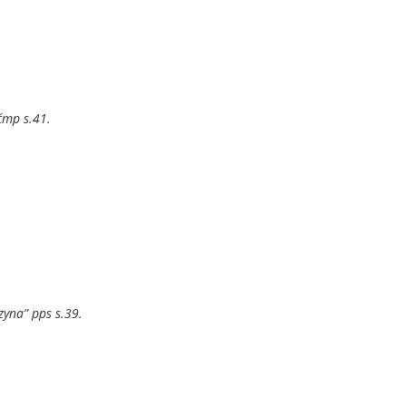
ćmp s.41.
zyna” pps s.39.