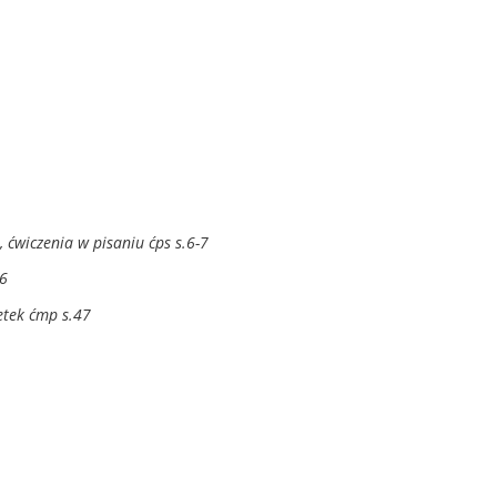
 ćwiczenia w pisaniu ćps s.6-7
46
etek ćmp s.47