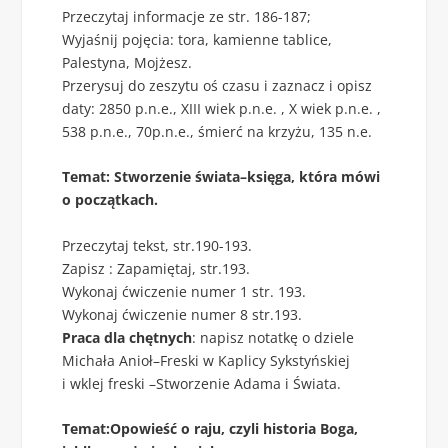
Przeczytaj informacje ze str. 186-187;
Wyjaśnij pojęcia: tora, kamienne tablice,
Palestyna, Mojżesz.
Przerysuj do zeszytu oś czasu i zaznacz i opisz
daty: 2850 p.n.e., XIII wiek p.n.e. , X wiek p.n.e. ,
538 p.n.e., 70p.n.e., śmierć na krzyżu, 135 n.e.
Temat: Stworzenie świata–księga, która mówi
o początkach.
Przeczytaj tekst, str.190-193.
Zapisz : Zapamiętaj, str.193.
Wykonaj ćwiczenie numer 1 str. 193.
Wykonaj ćwiczenie numer 8 str.193.
Praca dla chętnych
: napisz notatkę o dziele
Michała Anioł–Freski w Kaplicy Sykstyńskiej
i wklej freski –Stworzenie Adama i Świata.
Temat:Opowieść o raju, czyli historia Boga,