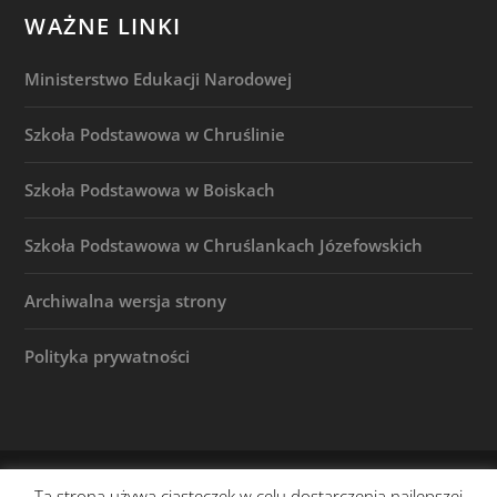
WAŻNE LINKI
Ministerstwo Edukacji Narodowej
Szkoła Podstawowa w Chruślinie
Szkoła Podstawowa w Boiskach
Szkoła Podstawowa w Chruślankach Józefowskich
Archiwalna wersja strony
Polityka prywatności
© 2026 |
(c) Szkoła Podstawowa w Józefowie n. Wisłą
Ta strona używa ciasteczek w celu dostarczenia najlepszej