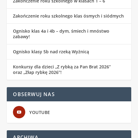
Zakończenie roku szkolnego w klasach 1 – 6
Zakończenie roku szkolnego klas ósmych i siódmych
Ognisko klas 4a i 4b – dym, śmiech i mnóstwo
zabawy!
Ognisko klasy 5b nad rzeką Wyżnicą
Konkursy dla dzieci „Z rybką za Pan Brat 2026”
oraz „Złap rybkę 2026”!
OBSERWUJ NAS
YOUTUBE
ARCHIWA