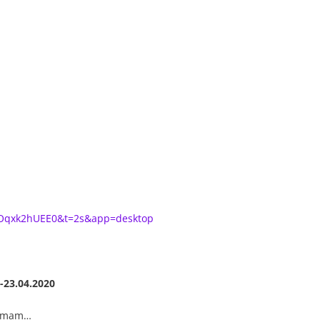
aOqxk2hUEE0&t=2s&app=desktop
a-23.04.2020
Ja mam…