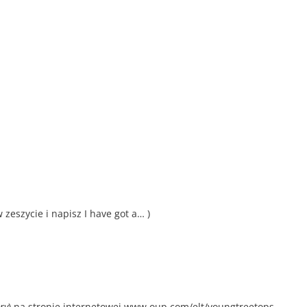
zeszycie i napisz I have got a… )
ry
) na stronie internetowej www.oup.com/elt/youngtreetops