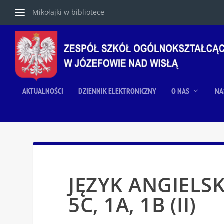
Mikołajki w bibliotece
AKTUALNOŚCI
DZIENNIK ELEKTRONICZNY
O NAS
NA
JĘZYK ANGIELSKI:
5C, 1A, 1B (II)