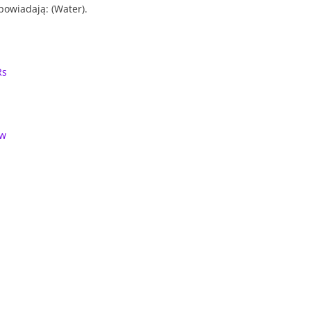
powiadają: (Water).
Rs
gw