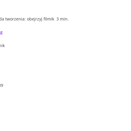
a tworzenia: obejrzyj filmik 3 min.
Ag
nik
89