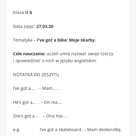
Klasa
II b
Data zajęć:
27.03.20
Tematyka –
I’ve got a bike: Moje skarby.
Cele nauczania:
uczeń umie nazwać swoje rzeczy
i opowiedzieć o nich w języku angielskim.
NOTATKA DO ZESZYTU
I’ve got a…. . – Mam…. .
He’s got a… . – On ma…. .
She’s got a… . – Ona ma…. .
e.g. I’ve got a skateboard. – Mam deskorolkę.