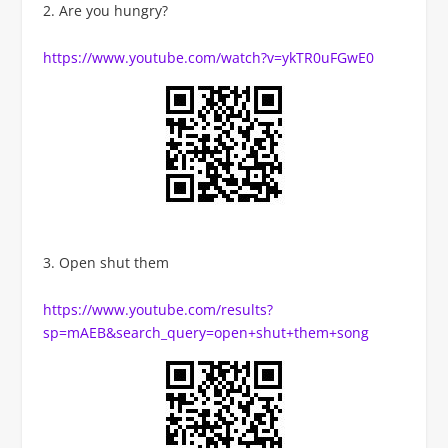
Are you hungry?
https://www.youtube.com/watch?v=ykTR0uFGwE0
Open shut them
https://www.youtube.com/results?
sp=mAEB&search_query=open+shut+them+song