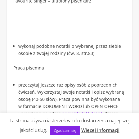
Favourite singer – ulubiony pisenkarz
wykonaj podobne notatki o wybranej przez siebie
osobie z twojej rodziny (ćw. 8, str.83)
Praca pisemna
przeczytaj jeszcze raz opisy osób z poprzednich
ćwiczeń. Wykorzystaj swoje notatki i opisz wybraną
osobę (40-50 słów). Praca powinna być wykonana
w formacie DOKUMENT WORD lub OPEN OFFICE
i przesłana na adres
angielski8a@idsl.pl
. Proszę
Ta strona używa ciasteczek w celu dostarczenia najlepszej
nie przesyłać zdjęć tych prac z zeszytu – nie mam
wtedy jak ich sprawdzić i poprawić. W przypadku
jakości usług.
Więcej informacji
Zgadzam się
problemów proszę o kontakt indywidualny.