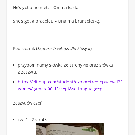
He’s got a helmet. – On ma kask.
She’s got a bracelet. – Ona ma bransoletkę.
Podręcznik (
Explore Treetops dla klasy II
)
przypominamy słówka ze strony 48 oraz słówka
z zeszytu.
https://elt.oup.com/student/exploretreetops/level2/
games/games_06_1?cc=pl&selLanguage=pl
Zeszyt ćwiczeń
ćw. 1 i 2 str.45