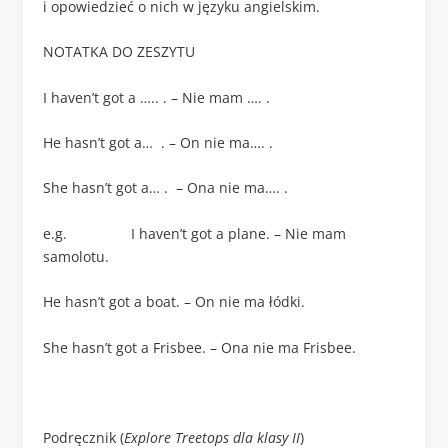
i opowiedzieć o nich w języku angielskim.
NOTATKA DO ZESZYTU
I haven’t got a ….. . – Nie mam …. .
He hasn’t got a… . – On nie ma…. .
She hasn’t got a… . – Ona nie ma…. .
e.g. I haven’t got a plane. – Nie mam
samolotu.
He hasn’t got a boat. – On nie ma łódki.
She hasn’t got a Frisbee. – Ona nie ma Frisbee.
Podręcznik (
Explore Treetops dla klasy II
)