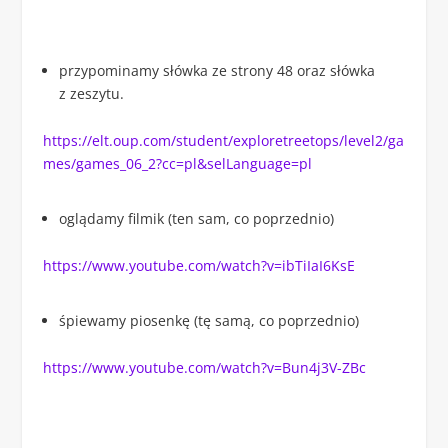
przypominamy słówka ze strony 48 oraz słówka
z zeszytu.
https://elt.oup.com/student/exploretreetops/level2/ga
mes/games_06_2?cc=pl&selLanguage=pl
oglądamy filmik (ten sam, co poprzednio)
https://www.youtube.com/watch?v=ibTiIaI6KsE
śpiewamy piosenkę (tę samą, co poprzednio)
https://www.youtube.com/watch?v=Bun4j3V-ZBc