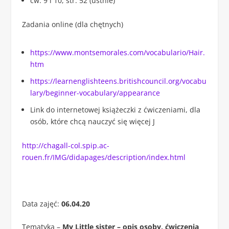
ćw. 9 i 10, str. 52 (ustnie)
Zadania online (dla chętnych)
https://www.montsemorales.com/vocabulario/Hair.
htm
https://learnenglishteens.britishcouncil.org/vocabu
lary/beginner-vocabulary/appearance
Link do internetowej książeczki z ćwiczeniami, dla
osób, które chcą nauczyć się więcej J
http://chagall-col.spip.ac-
rouen.fr/IMG/didapages/description/index.html
Data zajęć:
06.04.20
Tematyka –
My Little sister – opis osoby, ćwiczenia