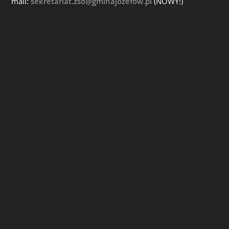
mail:
sekretariat.zso@gminajozefow.pl
(NOWY!)