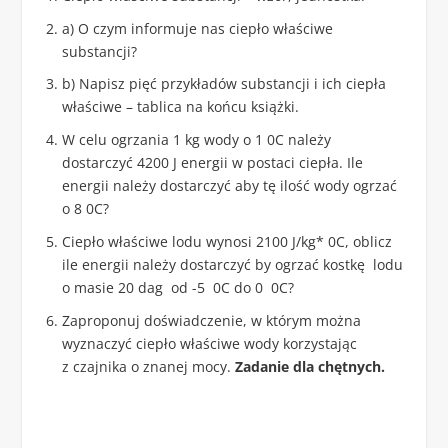
a) O czym informuje nas ciepło właściwe
substancji?
b) Napisz pięć przykładów substancji i ich ciepła
właściwe – tablica na końcu książki.
W celu ogrzania 1 kg wody o 1
0
C należy
dostarczyć 4200 J energii w postaci ciepła. Ile
energii należy dostarczyć aby tę ilość wody ogrzać
o 8
0
C?
Ciepło właściwe lodu wynosi 2100 J/kg*
0
C, oblicz
ile energii należy dostarczyć by ogrzać kostkę lodu
o masie 20 dag od -5
0
C do 0
0
C?
Zaproponuj doświadczenie, w którym można
wyznaczyć ciepło właściwe wody korzystając
z czajnika o znanej mocy.
Zadanie dla chętnych.