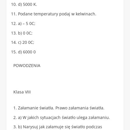
d) 5000 K.
Podane temperatury podaj w kelwinach.
a) – 5
0
C;
b) 0
0
C;
c) 20
0
C;
d) 6000
0
POWODZENIA
Klasa VIII
Załamanie światła. Prawo załamania światła.
a) W jakich sytuacjach światło ulega załamaniu.
b) Narysuj jak załamuje się światło podczas