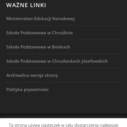
WAŻNE LINKI
Ministerstwo Edukacji Narodowej
Szkoła Podstawowa w Chruślinie
Szkoła Podstawowa w Boiskach
Szkoła Podstawowa w Chruślankach Józefowskich
Archiwalna wersja strony
Polityka prywatności
© 2026 |
(c) Szkoła Podstawowa w Józefowie n. Wisłą
Ta strona używa ciasteczek w celu dostarczenia najlepszej