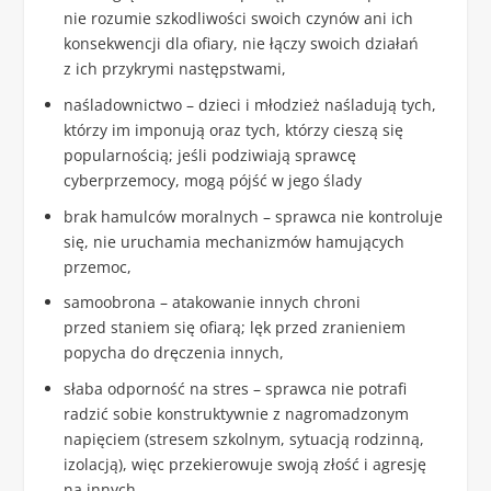
nie rozumie szkodliwości swoich czynów ani ich
konsekwencji dla ofiary, nie łączy swoich działań
z ich przykrymi następstwami,
naśladownictwo – dzieci i młodzież naśladują tych,
którzy im imponują oraz tych, którzy cieszą się
popularnością; jeśli podziwiają sprawcę
cyberprzemocy, mogą pójść w jego ślady
brak hamulców moralnych – sprawca nie kontroluje
się, nie uruchamia mechanizmów hamujących
przemoc,
samoobrona – atakowanie innych chroni
przed staniem się ofiarą; lęk przed zranieniem
popycha do dręczenia innych,
słaba odporność na stres – sprawca nie potrafi
radzić sobie konstruktywnie z nagromadzonym
napięciem (stresem szkolnym, sytuacją rodzinną,
izolacją), więc przekierowuje swoją złość i agresję
na innych,