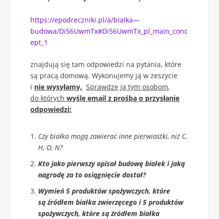
https://epodreczniki.pl/a/bialka—
budowa/Di56UwmTx#Di56UwmTx_pl_main_conc
ept_1
znajdują się tam odpowiedzi na pytania, które
są pracą domową. Wykonujemy ją w zeszycie
i
nie wysyłamy.
Sprawdzę ją tym osobom,
do których
wyślę email z prośbą o przysłanie
odpowiedzi:
Czy białka mogą zawierać inne pierwiastki, niż C,
H, O, N?
Kto jako pierwszy opisał budowę białek i jaką
nagrodę za to osiągnięcie dostał?
Wymień 5 produktów spożywczych, które
są źródłem białka zwierzęcego i 5 produktów
spożywczych, które są źródłem białka