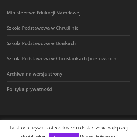
Ministerstwo Edukacji Narodowej
Szkoła Podstawowa w Chruślinie
Szkoła Podstawowa w Boiskach
Szkoła Podstawowa w Chruślankach Józefowskich
Archiwalna wersja strony
Polityka prywatności
© 2026 |
(c) Szkoła Podstawowa w Józefowie n. Wisłą
Ta strona używa ciasteczek w celu dostarczenia najlepszej
| Powered by stony.pl