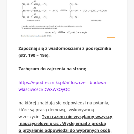
Zapoznaj się z wiadomościami z podręcznika
(str. 190 – 195).
Zachęcam do zajrzenia na stronę
https://epodreczniki.pl/a/tluszcze—budowa-i-
wlasciwosci/DWXWkOyOC
na której znajdują się odpowiedzi na pytania,
które są pracą domową, wykonywaną
w zeszycie.
Tym razem nie wysyłamy wszyscy
nauczycielowi prac . Wyślę email z prośbą
o przysłanie odpowiedzi do wybranych osób,