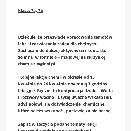
Klasa: 7a, 7b
Dziękuję, że przesyłacie opracowania tematów
lekcji i rozwiązania zadań dla chętnych.
Zachęcam do dalszej aktywności i kontaktu
ze mną w formie e – mailowej na skrzynkę
chemia7_8@idsl.pl
Kolejne lekcje chemii w okresie od 15
kwietnia do 24 kwietnia obejmują 3 godziny
lekcyjne. Będzie to kontynuacja działu: „Woda
i roztwory wodne”. Czytaj uważne wskazó
1)
ki,
gdyż pojawi się doświadczenie chemiczne,
które należy wykonać ,
postawię za nie ocenę.
Zapisz w zeszycie podane tematy lekcji
i postępuj zgodnie ze wskazówkami