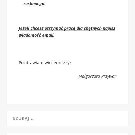
roślinnego.
Jeżeli chcesz otrzymać pracę dla chętnych napisz
wiadomość email.
Pozdrawiam wiosennie 🙂
Małgorzata Przywar