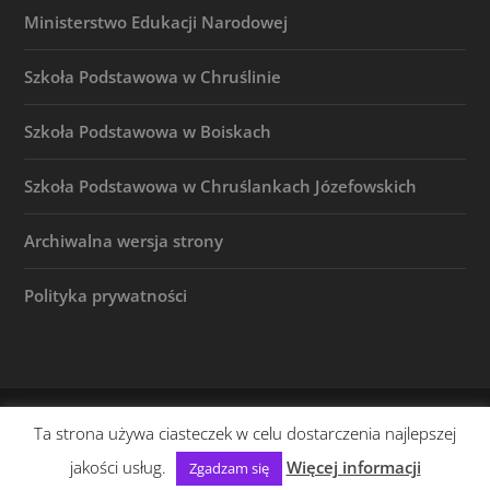
Ministerstwo Edukacji Narodowej
Szkoła Podstawowa w Chruślinie
Szkoła Podstawowa w Boiskach
Szkoła Podstawowa w Chruślankach Józefowskich
Archiwalna wersja strony
Polityka prywatności
© 2026 |
(c) Szkoła Podstawowa w Józefowie n. Wisłą
Ta strona używa ciasteczek w celu dostarczenia najlepszej
| Powered by stony.pl
jakości usług.
Więcej informacji
Zgadzam się