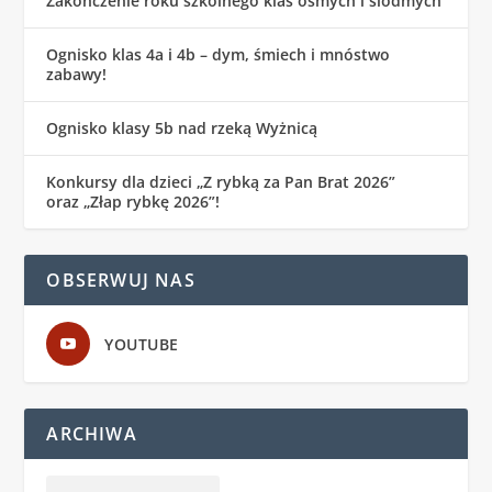
Zakończenie roku szkolnego klas ósmych i siódmych
Ognisko klas 4a i 4b – dym, śmiech i mnóstwo
zabawy!
Ognisko klasy 5b nad rzeką Wyżnicą
Konkursy dla dzieci „Z rybką za Pan Brat 2026”
oraz „Złap rybkę 2026”!
OBSERWUJ NAS
YOUTUBE
ARCHIWA