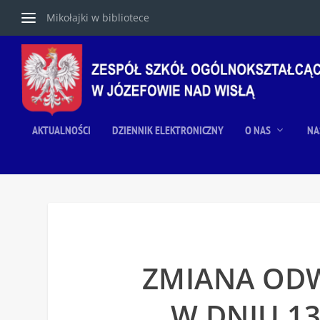
Mikołajki w bibliotece
AKTUALNOŚCI
DZIENNIK ELEKTRONICZNY
O NAS
NA
ZMIANA OD
W DNIU 13