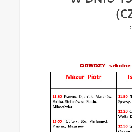
(C
12