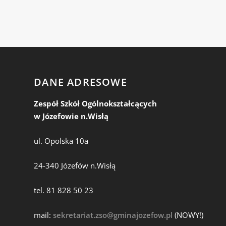
DANE ADRESOWE
Zespół Szkół Ogólnokształcących
w Józefowie n.Wisłą
ul. Opolska 10a
24-340 Józefów n.Wisłą
tel. 81 828 50 23
mail:
sekretariat.zso@gminajozefow.pl
(NOWY!)