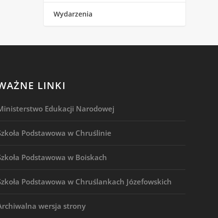
Wydarzenia
WAŻNE LINKI
Ministerstwo Edukacji Narodowej
Szkoła Podstawowa w Chruślinie
Szkoła Podstawowa w Boiskach
Szkoła Podstawowa w Chruślankach Józefowskich
Archiwalna wersja strony