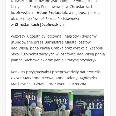
Najwięcej punktów indywidualnie otrzymał uczeń
klasy III ze Szkoły Podstawowej w Chruślankach
Józefowskich –
Adam Prokopiak
, a najlepszą szkołą
okazała się również Szkoła Podstawowa
w
Chruślankach Józefowskich
.
Wszyscy uczestnicy otrzymali nagrody i dyplomy
ufundowane przez Burmistrza Miasta Józefów
nad Wisłą pana Pawła Grabka oraz dyrekcję Zespołu
Szkół Ogólnokształcących w Józefowie nad Wisłą panią
Joannę Suchowolak oraz panią Grażynę Szymczyk.
Konkurs przygotowały i przeprowadziły nauczycielki
z ZSO: Marzenna Merwa, Anna Hołody, Agnieszka
Markiewicz – Główka oraz Iwona Zarzeczna.