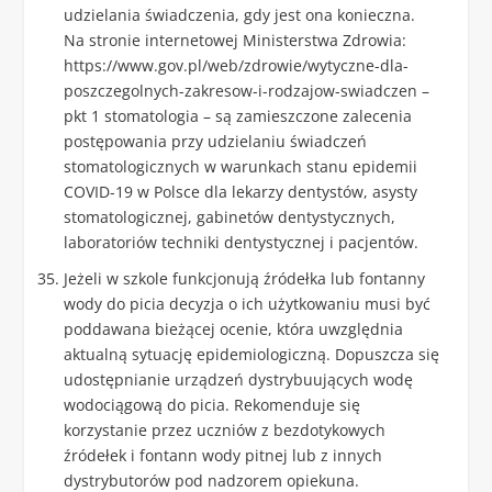
udzielania świadczenia, gdy jest ona konieczna.
Na stronie internetowej Ministerstwa Zdrowia:
https://www.gov.pl/web/zdrowie/wytyczne-dla-
poszczegolnych-zakresow-i-rodzajow-swiadczen –
pkt 1 stomatologia – są zamieszczone zalecenia
postępowania przy udzielaniu świadczeń
stomatologicznych w warunkach stanu epidemii
COVID-19 w Polsce dla lekarzy dentystów, asysty
stomatologicznej, gabinetów dentystycznych,
laboratoriów techniki dentystycznej i pacjentów.
Jeżeli w szkole funkcjonują źródełka lub fontanny
wody do picia decyzja o ich użytkowaniu musi być
poddawana bieżącej ocenie, która uwzględnia
aktualną sytuację epidemiologiczną. Dopuszcza się
udostępnianie urządzeń dystrybuujących wodę
wodociągową do picia. Rekomenduje się
korzystanie przez uczniów z bezdotykowych
źródełek i fontann wody pitnej lub z innych
dystrybutorów pod nadzorem opiekuna.