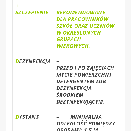
+
–
SZCZEPIENIE
REKOMENDOWANE
DLA PRACOWNIKÓW
SZKÓŁ ORAZ UCZNIÓW
W OKREŚLONYCH
GRUPACH
WIEKOWYCH.
D
EZYNFEKCJA
–
PRZED I PO ZAJĘCIACH
MYCIE POWIERZCHNI
DETERGENTEM LUB
DEZYNFEKCJA
ŚRODKIEM
DEZYNFEKUJĄCYM.
D
YSTANS
–
MINIMALNA
ODLEGŁOŚĆ POMIĘDZY
OSOBAMI: 1,5 M.