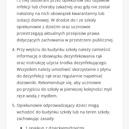
i z niej odbierani przez opiekunów bez objawów
infekcji lub choroby zakaźnej oraz gdy nie został
nałożony na nich obowiązek kwarantanny lub
izolacji domowej. W drodze do i ze szkoły
opiekunowie z dziećmi oraz uczniowie
przestrzegają aktualnych przepisów prawa
dotyczących zachowania w przestrzeni publicznej.
Przy wejściu do budynku szkoły należy zamieścić
informację o obowiązku dezynfekowania rąk
oraz instrukcję użycia środka dezynfekującego.
Wszystkim należy umożliwić skorzystanie z płynu
do dezynfekcji rąk oraz regularnie napełniać
dozowniki. Rekomenduje się, aby uczniowie
po przyjściu do szkoły w pierwszej kolejności myli
ręce wodą z mydłem.
Opiekunowie odprowadzający dzieci mogą
wchodzić do budynku szkoły lub na teren szkoły,
zachowując zasady:
1 opiekun z dzieckiem/dziećmi,