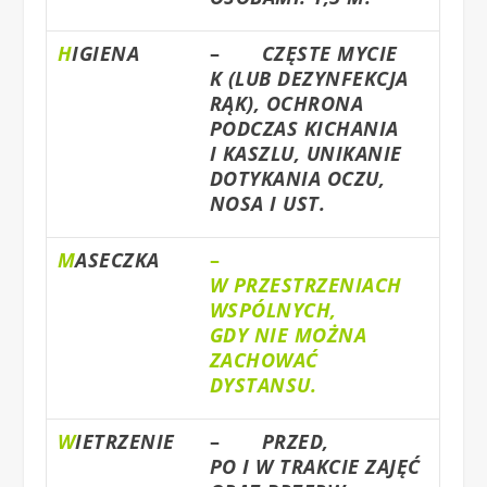
H
IGIENA
–
CZĘSTE MYCIE
K (LUB DEZYNFEKCJA
RĄK), OCHRONA
PODCZAS KICHANIA
I KASZLU, UNIKANIE
DOTYKANIA OCZU,
NOSA I UST.
M
ASECZKA
–
W PRZESTRZENIACH
WSPÓLNYCH,
GDY NIE MOŻNA
ZACHOWAĆ
DYSTANSU.
W
IETRZENIE
–
PRZED,
PO I W TRAKCIE ZAJĘĆ