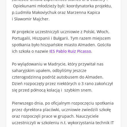
Opiekunami młodzieży byli: koordynatorka projektu,
p.Ludmiła Makoviychuk oraz Marzenna Kapica
i Sławomir Majcher.
W projekcie uczestniczyli uczniowie z Polski, Włoch,
Portugalii, Hiszpanii i Bułgarii. Tym razem miejscem
spotkania było hiszpańskie miasto Almaden. Gościła
ich szkoła o nazwie
IES Pablo Ruiz Picasso
.
Po wylądowaniu w Madrycie, który przywitał nas
saharyjskim upałem, odbyliśmy jeszcze
czterogodzinną podróż autobusem do Almaden.
Dzień rozpoczęty przez niektórych o 3 rano zakończył
się przed północą kolacją i szybkim snem.
Pierwszego dnia, po oficjalnym rozpoczęciu spotkania
przez dyrektora placówki, uczniowie zwiedzili szkołę
oraz rozpoczęli prace w grupach. Nauczyciele
uczestniczyli w szkoleniu n.t. wykorzystania technik IT