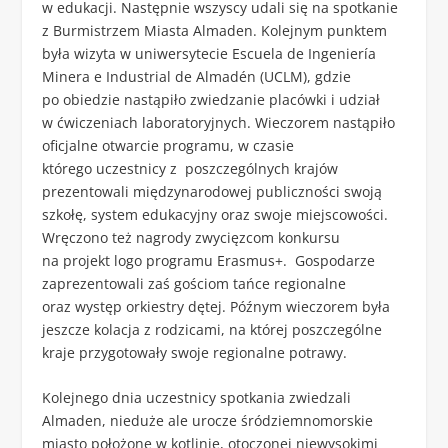
w edukacji. Następnie wszyscy udali się na spotkanie
z Burmistrzem Miasta Almaden. Kolejnym punktem
była wizyta w uniwersytecie Escuela de Ingeniería
Minera e Industrial de Almadén (UCLM), gdzie
po obiedzie nastąpiło zwiedzanie placówki i udział
w ćwiczeniach laboratoryjnych. Wieczorem nastąpiło
oficjalne otwarcie programu, w czasie
którego uczestnicy z poszczególnych krajów
prezentowali międzynarodowej publiczności swoją
szkołę, system edukacyjny oraz swoje miejscowości.
Wręczono też nagrody zwycięzcom konkursu
na projekt logo programu Erasmus+. Gospodarze
zaprezentowali zaś gościom tańce regionalne
oraz występ orkiestry dętej. Późnym wieczorem była
jeszcze kolacja z rodzicami, na której poszczególne
kraje przygotowały swoje regionalne potrawy.
Kolejnego dnia uczestnicy spotkania zwiedzali
Almaden, nieduże ale urocze śródziemnomorskie
miasto położone w kotlinie, otoczonej niewysokimi