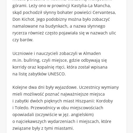
górami. Leży ono w prowincji Kastylia-La Mancha,
skąd pochodził słynny bohater powieści Cervantesa,
Don Kichot. Jego podobizny można było zobaczyć
namalowane na budynkach, a nazwa słynnego
rycerza również często pojawiała się w nazwach ulic
czy barów.
Uczniowie i nauczycieli zobaczyli w Almaden
m.in. bullring, czyli miejsce, gdzie odbywają się
korridy oraz kopalnię rtęci, która został wpisana
na listę zabytków UNESCO.
Kolejne dwa dni były wyjazdowe. Uczestnicy wymiany
mieli możliwość poznać najważniejsze miejsca
i zabytki dwóch pięknych miast Hiszpanii: Kordoby
i Toledo. Przewodnicy w obu miejscowościach
opowiadali (oczywiście w jęz. angielskim)
o najciekawszych wydarzeniach i miejscach, które
związane były z tymi miastami.