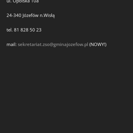
ul. Opolska 10a
24-340 Józefów n.Wisłą
tel. 81 828 50 23
mail:
sekretariat.zso@gminajozefow.pl
(NOWY!)