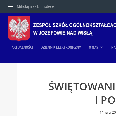
Mikołajki w bibliotece
AKTUALNOŚCI
DZIENNIK ELEKTRONICZNY
O NAS
NA
ŚWIĘTOWANI
I P
11 gru 2