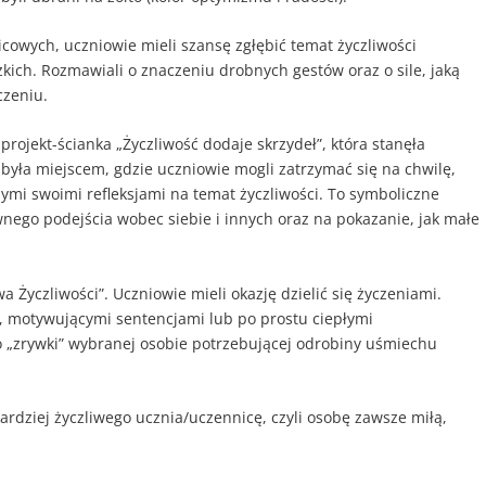
cowych, uczniowie mieli szansę zgłębić temat życzliwości
kich. Rozmawiali o znaczeniu drobnych gestów oraz o sile, jaką
czeniu.
rojekt-ścianka „Życzliwość dodaje skrzydeł”, która stanęła
 była miejscem, gdzie uczniowie mogli zatrzymać się na chwilę,
innymi swoimi refleksjami na temat życzliwości. To symboliczne
nego podejścia wobec siebie i innych oraz na pokazanie, jak małe
 Życzliwości”. Uczniowie mieli okazję dzielić się życzeniami.
a, motywującymi sentencjami lub po prostu ciepłymi
o „zrywki” wybranej osobie potrzebującej odrobiny uśmiechu
ardziej życzliwego ucznia/uczennicę, czyli osobę zawsze miłą,