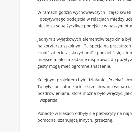
W ramach godzin wychowawczych i zajęć świetli
i pozytywnego podejścia w relacjach międzyludz
niesie za sobą życzliwe podejście w naszym oto
Jednym z wyjątkowych elementów tego dnia był p
na korytarzu szkolnym. Ta specjalna przestrzeń
zrobić zdjęcie z „skrzydłami” i podzielić się z 
miejsce miało za zadanie inspirować do pozytyw
gesty mogą mieć ogromne znaczenie.
Kolejnym projektem było działanie „Przekaż słowa
To były specjalne karteczki ze słowami wsparci
pozdrowieniami, które można było wręczyć, jak
i wsparcia.
Ponadto w klasach odbyły się plebiscyty na najb
pomocną, szanującą innych, grzeczną.