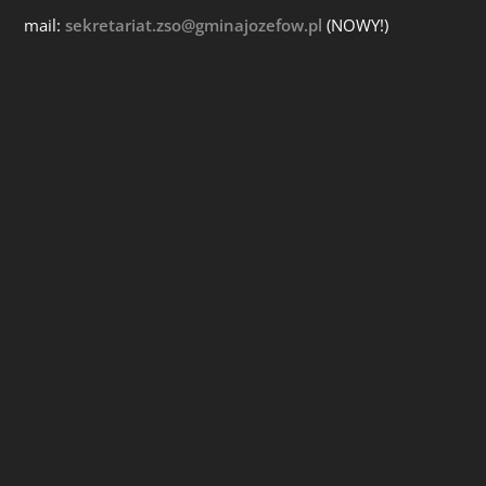
mail:
sekretariat.zso@gminajozefow.pl
(NOWY!)