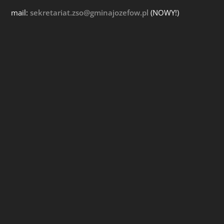
mail:
sekretariat.zso@gminajozefow.pl
(NOWY!)