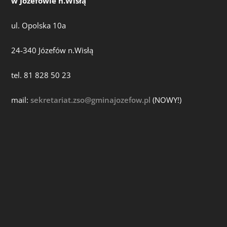
w Józefowie n.Wisłą
ul. Opolska 10a
24-340 Józefów n.Wisłą
tel. 81 828 50 23
mail:
sekretariat.zso@gminajozefow.pl
(NOWY!)