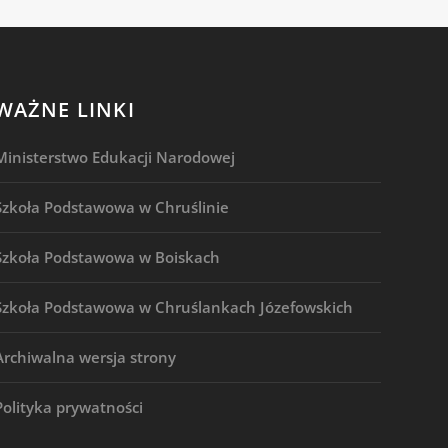
WAŻNE LINKI
Ministerstwo Edukacji Narodowej
Szkoła Podstawowa w Chruślinie
Szkoła Podstawowa w Boiskach
Szkoła Podstawowa w Chruślankach Józefowskich
Archiwalna wersja strony
Polityka prywatności