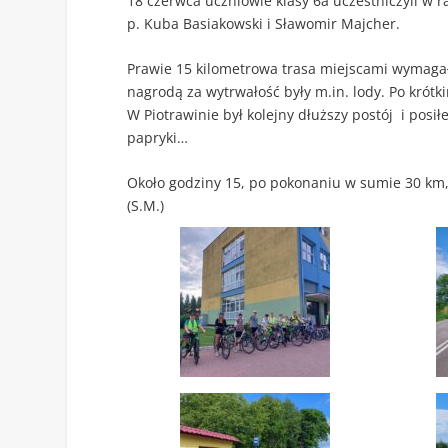
18 czerwca uczniowie klasy 6a uczestniczyli w 
p. Kuba Basiakowski i Sławomir Majcher.
Prawie 15 kilometrowa trasa miejscami wymagała
nagrodą za wytrwałość były m.in. lody. Po krót
W Piotrawinie był kolejny dłuższy postój i posił
papryki…
Około godziny 15, po pokonaniu w sumie 30 km, 
(S.M.)