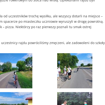
rajdzie rowerowym do Solca nad Wisłą. Opiekunami rajdu byli
 od uczestników trochę wysiłku, ale wszyscy dotarli na miejsce –
kim spacerze po miasteczku uczniowie wyruszyli w drogę powrotną.
ek – pizza. Niektórzy po raz pierwszy poznali tu smak ostrej
uczestnicy rajdu powróciliśmy zmęczeni, ale zadowoleni do szkoły