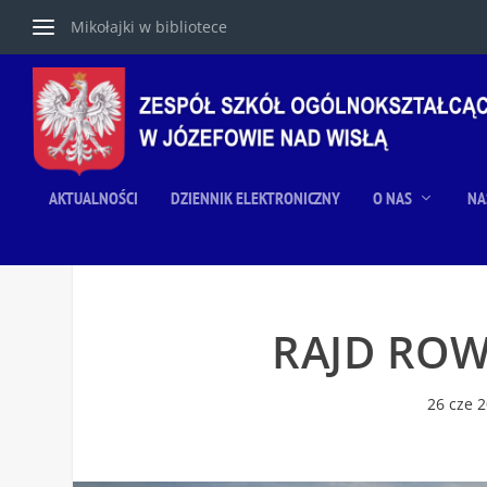
Mikołajki w bibliotece
AKTUALNOŚCI
DZIENNIK ELEKTRONICZNY
O NAS
NA
RAJD ROW
26 cze 