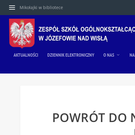
Mikołajki w bibliotece
AKTUALNOŚCI
DZIENNIK ELEKTRONICZNY
O NAS
NA
POWRÓT DO N