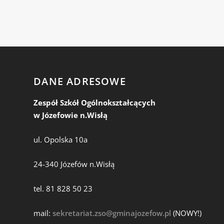
DANE ADRESOWE
Zespół Szkół Ogólnokształcących
w Józefowie n.Wisłą
ul. Opolska 10a
24-340 Józefów n.Wisłą
tel. 81 828 50 23
mail:
sekretariat.zso@gminajozefow.pl
(NOWY!)