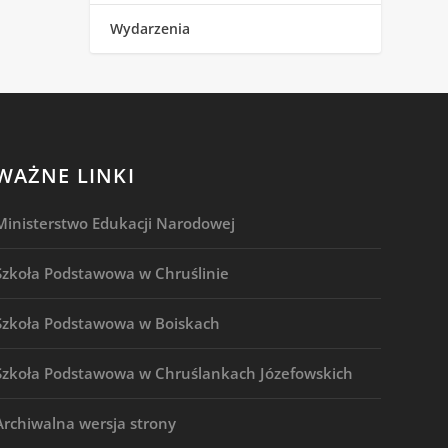
Wydarzenia
WAŻNE LINKI
Ministerstwo Edukacji Narodowej
Szkoła Podstawowa w Chruślinie
Szkoła Podstawowa w Boiskach
Szkoła Podstawowa w Chruślankach Józefowskich
Archiwalna wersja strony