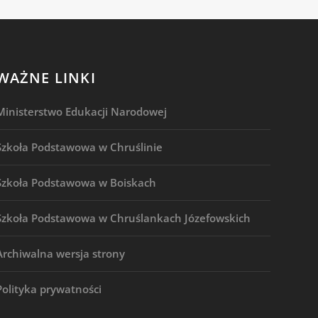
WAŻNE LINKI
Ministerstwo Edukacji Narodowej
Szkoła Podstawowa w Chruślinie
Szkoła Podstawowa w Boiskach
Szkoła Podstawowa w Chruślankach Józefowskich
Archiwalna wersja strony
Polityka prywatności