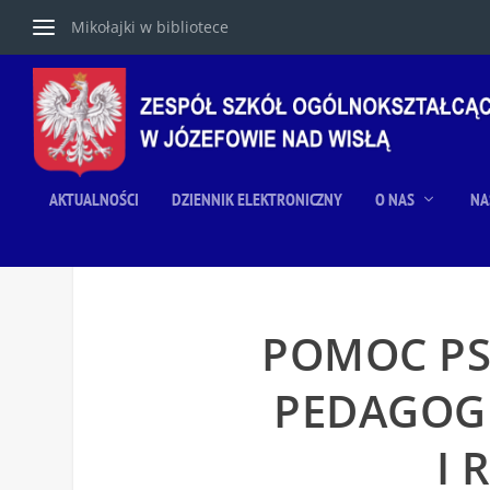
Mikołajki w bibliotece
AKTUALNOŚCI
DZIENNIK ELEKTRONICZNY
O NAS
NA
POMOC PS
PEDAGOGI
I 