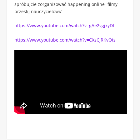
spróbujcie zorganizować happening online- filmy
prześlij nauczycielowi/
https://www.youtube.com/watch?v=gAe2vgjxyDI
https://www.youtube.com/watch?v=CXzCJRKvOts