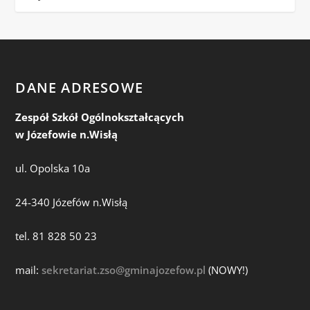
DANE ADRESOWE
Zespół Szkół Ogólnokształcących
w Józefowie n.Wisłą
ul. Opolska 10a
24-340 Józefów n.Wisłą
tel. 81 828 50 23
mail:
sekretariat.zso@gminajozefow.pl
(NOWY!)