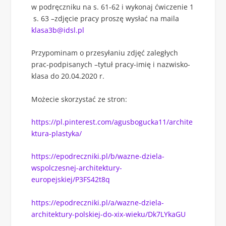
w podręczniku na s. 61-62 i wykonaj ćwiczenie 1
s. 63 –zdjęcie pracy proszę wysłać na maila
klasa3b@idsl.pl
Przypominam o przesyłaniu zdjęć zaległych
prac-podpisanych –tytuł pracy-imię i nazwisko-
klasa do 20.04.2020 r.
Możecie skorzystać ze stron:
https://pl.pinterest.com/agusbogucka11/archite
ktura-plastyka/
https://epodreczniki.pl/b/wazne-dziela-
wspolczesnej-architektury-
europejskiej/P3FS42t8q
https://epodreczniki.pl/a/wazne-dziela-
architektury-polskiej-do-xix-wieku/Dk7LYkaGU