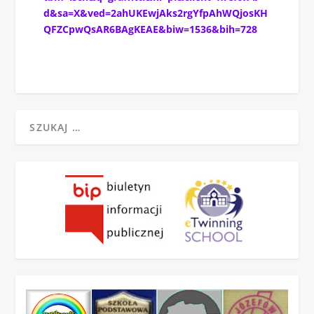
d&sa=X&ved=2ahUKEwjAks2rgYfpAhWQjosKH
QFZCpwQsAR6BAgKEAE&biw=1536&bih=728