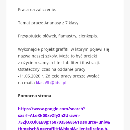
Praca na zaliczenie:
Temat pracy: Ananasy z 7 klasy.
Przygotujcie ołówek, flamastry, cienkopis.
Wykonajcie projekt graffiti, w którym pojawi się
nazwa naszej szkoły. Może to być projekt
z użyciem samych liter lub liter i ilustracji.
Ostateczny czas na oddanie pracy
-11.05.2020 r. Zdjęcie pracy proszę wysłać
na maila
klasa3b@idsl.pl
Pomocna strona
https://www.google.com/search?
sxsrf=ALeKk00xvZfy2n2Urawn-
75ZjUXOi0EB9g:1587935668561&source=univ&
tbm=isch&q=graffitti&hl=pl&client=firefox-b-